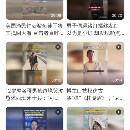
00:09
00:20
美国渔民钓获鲨鱼徒手将
男子偶遇路灯螺丝发红
其拽回大海 目击者直呼
以为是小灯 却发现能点
震惊 （视频来源：参考
燃香烟 当事人：已报警
消息）
处理
00:19
00:14
12岁摩洛哥男孩边境哭泣
博主口技模仿古
恳求西班牙士兵：“可不
筝“弹”《枉凝眉》，“太
可以不要把我遣返回国”
像了～你是吃古筝长大的
吗？”“或将成为首位考级
不带古筝的选手。”（来
源：新华每日电讯）