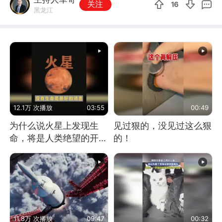
关注
16
黑龙江
12.1万 次播放
03:55
00:49
为什么说火星上发现生
见过狠的，没见过这么狠
命，将是人类绝望的开
的！
始？
11.8万 次播放
09:47
00:32