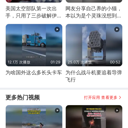
美国太空部队第一次出
网友分享自己养的小猫，
手，只用了三步破解伊朗
本以为是个灵珠没想到是
防空
魔丸
12.1万 次播放
01:29
25.0万 次播放
00:52
为啥国外这么多长头卡车
为什么战斗机要追着导弹
飞行
更多热门视频
打开应用 查看更多