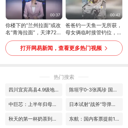
00:37
00:42
你楼下的“兰州拉面”或改
爸爸钓一天鱼一无所获，
名“青海拉面”，天津72家
母女俩临时接管钓位，用
面馆已集体更换招牌
玩具鱼竿钓上大鱼
打开网易新闻，查看更多热门视频
热门搜索
四川宜宾高县4.9级地震致1死
陈垣宇0-3张禹珍 国乒男单全军覆没
中巨芯：上半年归母净利润1405.77万元
日本试射“战斧”导弹，国防部回应
秋天的第一杯奶茶到底有多火
东航：国内客票提前14天免费退改