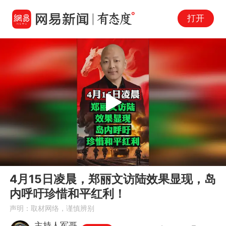
打开
Play
00:00
00:50
En
4月15日凌晨，郑丽文访陆效果显现，岛
fu
内呼吁珍惜和平红利！
声明：取材网络，谨慎辨别
主持人军哥