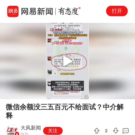
打开
Play
00:00
00:16
En
微信余额没三五百元不给面试？中介解
fu
释
大风新闻
关注
2
陕西