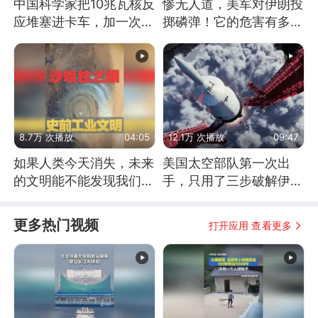
中国科学家把10兆瓦核反
惨无人道，美军对伊朗投
应堆塞进卡车，加一次燃
掷磷弹！它的危害有多
料能跑几十年
大？
8.7万 次播放
04:05
12.1万 次播放
09:47
如果人类今天消失，未来
美国太空部队第一次出
的文明能不能发现我们存
手，只用了三步破解伊朗
在过？
防空
更多热门视频
打开应用 查看更多