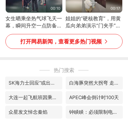
00:10
00:17
女生晒乘坐热气球飞天一
姐姐的“硬核教育”，用黄
幕，瞬间升空一点防备都
瓜向弟弟演示“门夹手”，
没有
网友：果然言传不如身
教！
打开网易新闻，查看更多热门视频
热门搜索
SK海力士回应“或出售重庆工厂”传闻
白海豚突然大拐弯 走出罕见路线
大连一起飞航班因乘客可乐爆瓶折返
APEC峰会倒计时100天
众星发文悼念秦焰
钟睒睒：必须限制电商平台权力