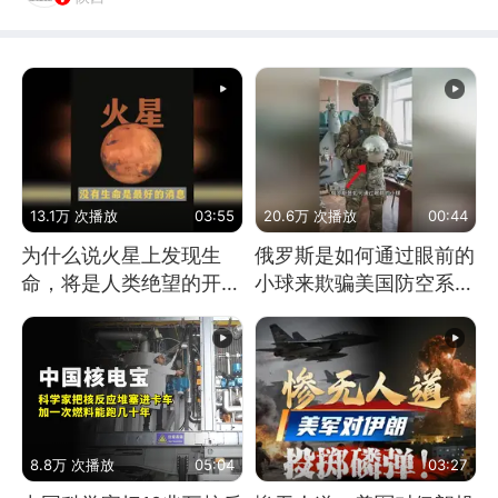
13.1万 次播放
03:55
20.6万 次播放
00:44
为什么说火星上发现生
俄罗斯是如何通过眼前的
命，将是人类绝望的开
小球来欺骗美国防空系统
始？
的
8.8万 次播放
05:04
03:27