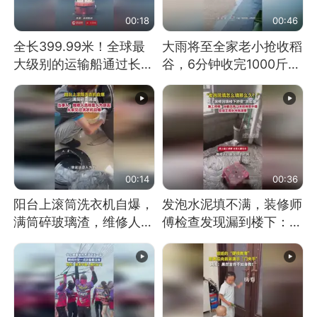
00:18
00:46
全长399.99米！全球最
大雨将至全家老小抢收稻
大级别的运输船通过长江
谷，6分钟收完1000斤，
大桥这一幕，太震撼了！
没有一个人掉链子
00:14
00:36
阳台上滚筒洗衣机自爆，
发泡水泥填不满，装修师
满筒碎玻璃渣，维修人员
傅检查发现漏到楼下：出
称是人为原因，从未见过
风口未延伸到外墙
洗衣机自爆