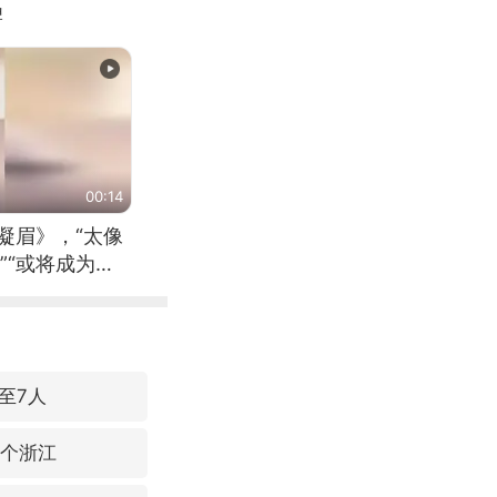
牌
00:14
凝眉》，“太像
”“或将成为首
（来源：新华每
至7人
3个浙江