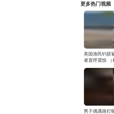
更多热门视频
美国渔民钓获
者直呼震惊 
男子偶遇路灯螺