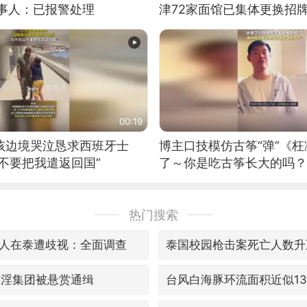
当事人：已报警处理
津72家面馆已集体更换招
00:19
男孩边境哭泣恳求西班牙士
博主口技模仿古筝“弹”《枉
不要把我遣返回国”
了～你是吃古筝长大的吗？
位考级不带古筝的选手。”
日电讯）
热门搜索
人在泰遭歧视：全面调查
泰国校园枪击案死亡人数升
卖淫集团被悬赏通缉
台风白海豚环流面积近似1