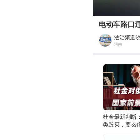
00:00
电动车路口违
法治频道
河南
杜金最新判断
类毁灭，要么