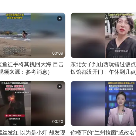
00:09
鲨鱼徒手将其拽回大海 目击
东北女子到山西玩错过饭点
（视频来源：参考消息）
饭馆都没开门：午休到几点
00:20
丝发红 以为是小灯 却发现
你楼下的“兰州拉面”或改名