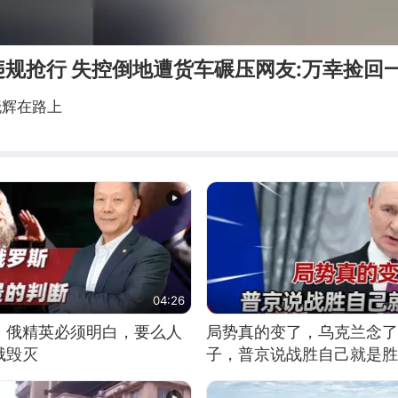
规抢行 失控倒地遭货车碾压网友:万幸捡回
晓辉在路上
04:26
：俄精英必须明白，要么人
局势真的变了，乌克兰念了
俄毁灭
子，普京说战胜自己就是胜