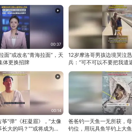
00:37
拉面”或改名“青海拉面”，天
12岁摩洛哥男孩边境哭泣
集体更换招牌
兵：“可不可以不要把我遣返
00:14
筝“弹”《枉凝眉》，“太像
爸爸钓一天鱼一无所获，母
长大的吗？”“或将成为首
钓位，用玩具鱼竿钓上大鱼