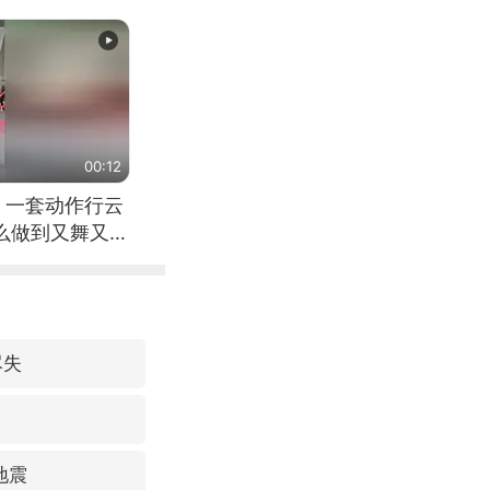
00:12
 一套动作行云
怎么做到又舞又武
尽失
地震