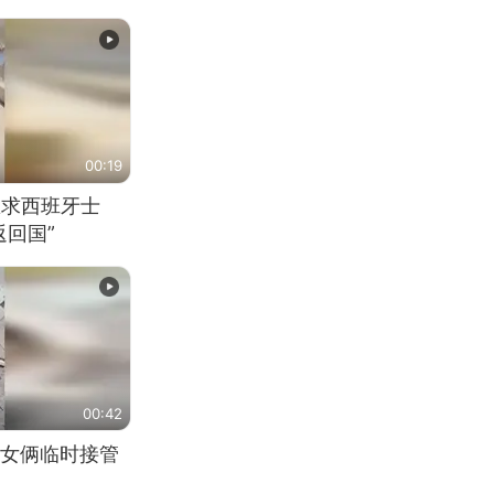
00:19
恳求西班牙士
回国”
00:42
女俩临时接管