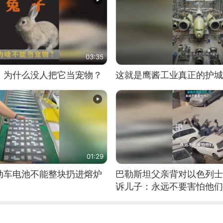
03:35
，为什么没人把它当宠物？
这就是鹰酱工业真正的护城
01:29
动车电池不能整块扔进熔炉
巴勒斯坦父亲背对以色列士
诉儿子：永远不要害怕他们