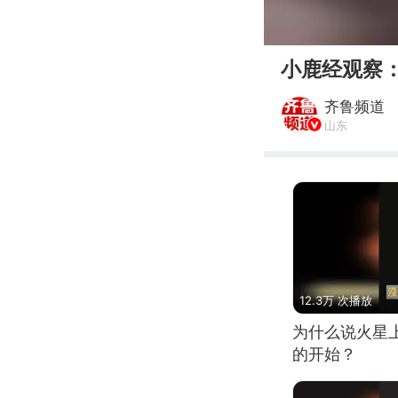
00:00
小鹿经观察
齐鲁频道
山东
12.3万 次播放
为什么说火星
的开始？