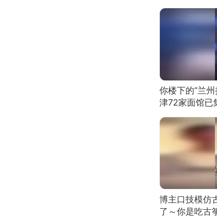
你楼下的“兰州
津72家面馆已
博主口技模仿古
了～你是吃古筝