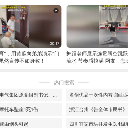
筝的选手。”（来源：新华每
00:17
育”，用黄瓜向弟弟演示“门
舞蹈老师展示连贯腾空跳跃
：果然言传不如身教！
流水 节奏感拉满 网友：
的？
热门搜索
视频丨中国东方电气集团原党组副书记、董事宋致远被查
名创优品一次性内裤 颜面
摩托车坠崖1死1伤
浙江台州《告全体市民书》
或由烟头引起
四川宜宾市珙县发生3.4级