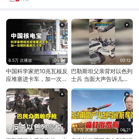
8.5万 次播放
05:04
00:12
中国科学家把10兆瓦核反
巴勒斯坦父亲背对以色列
应堆塞进卡车，加一次燃
士兵 当面大声告诉儿
料能跑几十年
子：永远不要害怕他们！
2.4万 次播放
02:32
6.7万 次播放
06:21