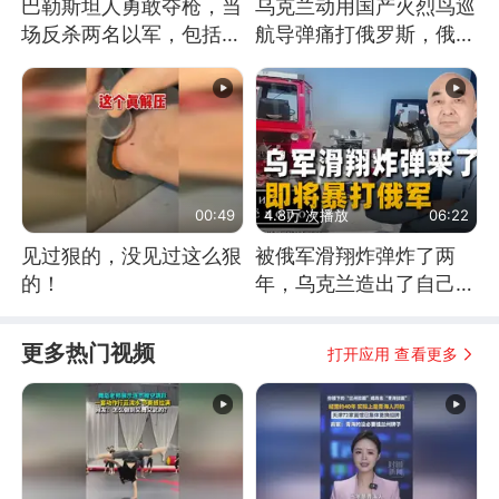
巴勒斯坦人勇敢夺枪，当
乌克兰动用国产火烈鸟巡
场反杀两名以军，包括一
航导弹痛打俄罗斯，俄军
名少校
为什么没能拦截？
00:49
4.8万 次播放
06:22
见过狠的，没见过这么狠
被俄军滑翔炸弹炸了两
的！
年，乌克兰造出了自己
的“空中长臂”
更多热门视频
打开应用 查看更多