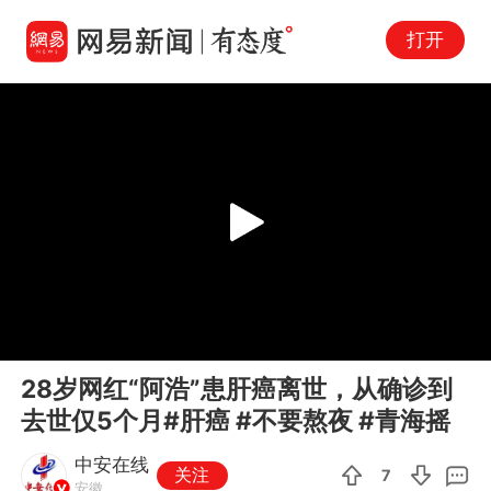
打开
Play
00:00
00:12
En
28岁网红“阿浩”患肝癌离世，从确诊到
fu
去世仅5个月#肝癌 #不要熬夜 #青海摇
中安在线
关注
7
安徽