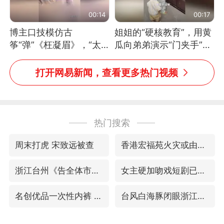
00:14
00:17
博主口技模仿古
姐姐的“硬核教育”，用黄
筝“弹”《枉凝眉》，“太
瓜向弟弟演示“门夹手”，
像了～你是吃古筝长大的
网友：果然言传不如身
吗？”“或将成为首位考级
教！
打开网易新闻，查看更多热门视频
不带古筝的选手。”（来
源：新华每日电讯）
热门搜索
周末打虎 宋致远被查
香港宏福苑火灾或由烟头引起
浙江台州《告全体市民书》
女主硬加吻戏短剧已下架
名创优品一次性内裤 颜面尽失
台风白海豚闭眼浙江上海处于危险半圆