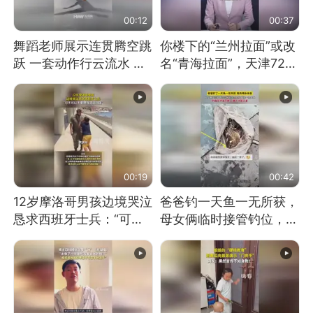
00:12
00:37
舞蹈老师展示连贯腾空跳
你楼下的“兰州拉面”或改
跃 一套动作行云流水 节
名“青海拉面”，天津72家
奏感拉满 网友：怎么做
面馆已集体更换招牌
到又舞又武的？
00:19
00:42
12岁摩洛哥男孩边境哭泣
爸爸钓一天鱼一无所获，
恳求西班牙士兵：“可不
母女俩临时接管钓位，用
可以不要把我遣返回国”
玩具鱼竿钓上大鱼