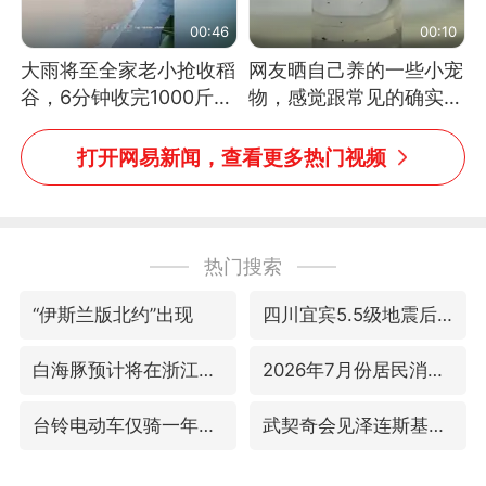
00:46
00:10
大雨将至全家老小抢收稻
网友晒自己养的一些小宠
谷，6分钟收完1000斤，
物，感觉跟常见的确实有
没有一个人掉链子
些不一样
打开网易新闻，查看更多热门视频
热门搜索
“伊斯兰版北约”出现
四川宜宾5.5级地震后余震为何不断
白海豚预计将在浙江苍南到三门一带登陆
2026年7月份居民消费价格同比上涨0.5%
台铃电动车仅骑一年就断电趴窝
武契奇会见泽连斯基有何意图