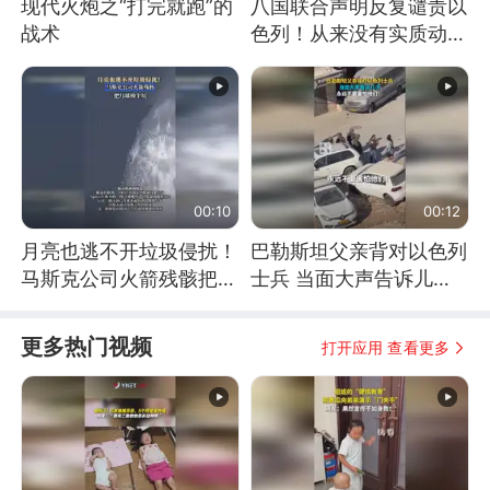
现代火炮之“打完就跑”的
八国联合声明反复谴责以
战术
色列！从来没有实质动
作！根源是惧怕美国
00:10
00:12
月亮也逃不开垃圾侵扰！
巴勒斯坦父亲背对以色列
马斯克公司火箭残骸把月
士兵 当面大声告诉儿
球撞个坑
子：永远不要害怕他们！
更多热门视频
打开应用 查看更多