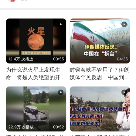
12.4万 次播放
03:55
04:35
为什么说火星上发现生
封锁海峡不管用了？伊朗
命，将是人类绝望的开
媒体罕见反思：中国到底
始？
是不是在"拆台"
22.9万 次播放
00:52
03:05