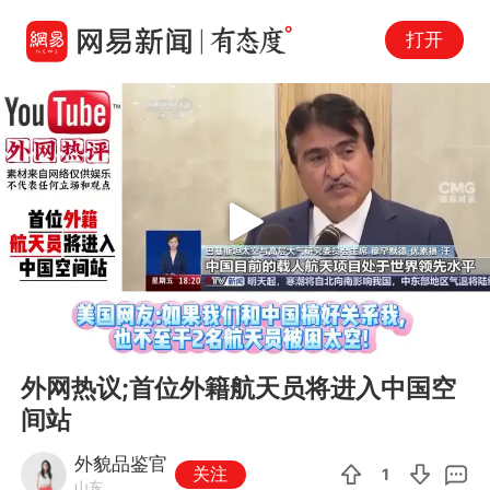
打开
Play
00:00
00:51
En
外网热议;首位外籍航天员将进入中国空
fu
间站
外貌品鉴官
关注
1
山东