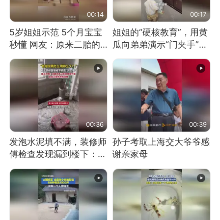
00:14
00:17
5岁姐姐示范 5个月宝宝
姐姐的“硬核教育”，用黄
秒懂 网友：原来二胎的
瓜向弟弟演示“门夹手”，
快乐长这样
网友：果然言传不如身
教！
00:36
00:39
发泡水泥填不满，装修师
孙子考取上海交大爷爷感
傅检查发现漏到楼下：出
谢亲家母
风口未延伸到外墙