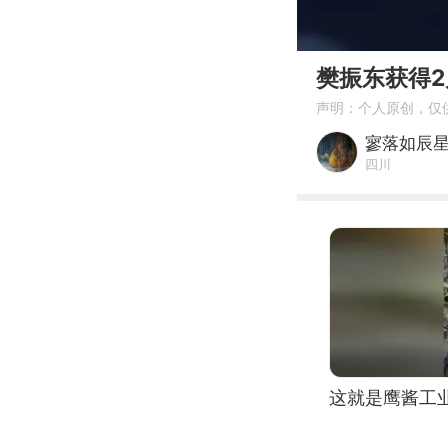
00:00
樊振东获得
声明：个人原创，仅
寥落如辰
四川
这就是鹰酱工