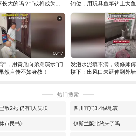
长大的吗？”“或将成为首
钓位，用玩具鱼竿钓上大鱼
筝的选手。”（来源：新华每
00:17
育”，用黄瓜向弟弟演示“门
发泡水泥填不满，装修师傅
：果然言传不如身教！
楼下：出风口未延伸到外墙
热门搜索
已致2死 仍有1人失联
四川宜宾3.4级地震
体市民书》
伊斯兰版北约来了吗