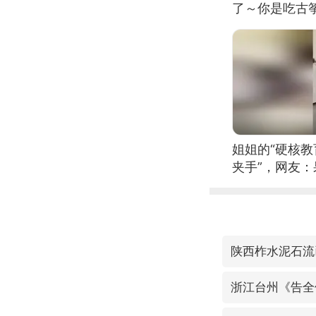
了～你是吃古筝
位考级不带古
日电讯）
姐姐的“硬核教
夹手”，网友
陕西柞水泥石流
浙江台州《告全