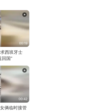
00:19
恳求西班牙士
回国”
00:42
女俩临时接管