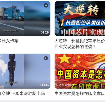
01:29
多长头卡车
大逆转，长鑫拒绝苹果压价
产业实现怎样的逆袭？
00:36
9.2万 次播放
打穿地下60米深混凝土吗
中国资本是怎样在印度虎口