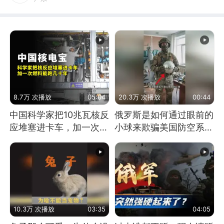
8.7万 次播放
05:04
20.3万 次播放
00:44
中国科学家把10兆瓦核反
俄罗斯是如何通过眼前的
应堆塞进卡车，加一次燃
小球来欺骗美国防空系统
料能跑几十年
的
10.3万 次播放
03:35
04:05