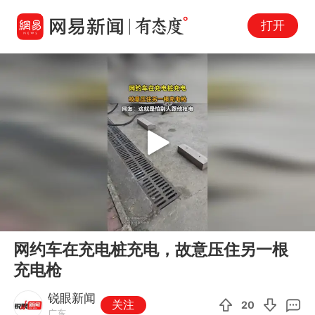
打开
Play
00:00
00:09
En
网约车在充电桩充电，故意压住另一根
fu
充电枪
锐眼新闻
关注
20
广东