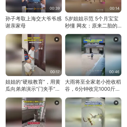
00:39
00:14
孙子考取上海交大爷爷感
5岁姐姐示范 5个月宝宝
谢亲家母
秒懂 网友：原来二胎的
快乐长这样
00:17
00:46
姐姐的“硬核教育”，用黄
大雨将至全家老小抢收稻
瓜向弟弟演示“门夹手”，
谷，6分钟收完1000斤，
网友：果然言传不如身
没有一个人掉链子
教！