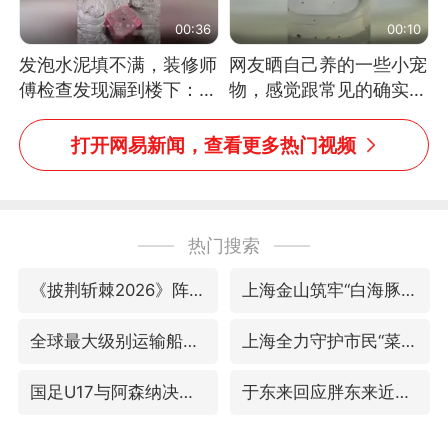
00:36
00:10
发泡水泥填不满，装修师
网友晒自己养的一些小宠
傅检查发现漏到楼下：出
物，感觉跟常见的确实有
风口未延伸到外墙
些不一样
打开网易新闻，查看更多热门视频
热门搜索
《披荆斩棘2026》阵容官宣
上海金山筑牢“白海豚”防汛屏障
全球最大级别运输船通过长江大桥
上海全力守护市民“菜篮子”
国足U17与阿森纳决赛取消 并列冠军
于东来回应胖东来近25年老店年底关闭