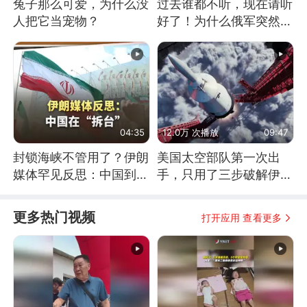
兔子那么可爱，为什么没
过去谁都不听，现在请听
人把它当宠物？
好了！为什么俄军突然强
硬起来了？
04:35
12.0万 次播放
09:47
封锁海峡不管用了？伊朗
美国太空部队第一次出
媒体罕见反思：中国到底
手，只用了三步破解伊朗
是不是在"拆台"
防空
更多热门视频
打开应用 查看更多