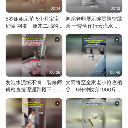
00:14
00:12
5岁姐姐示范 5个月宝宝
舞蹈老师展示连贯腾空跳
秒懂 网友：原来二胎的
跃 一套动作行云流水 节
快乐长这样
奏感拉满 网友：怎么做
到又舞又武的？
00:36
00:46
发泡水泥填不满，装修师
大雨将至全家老小抢收稻
傅检查发现漏到楼下：出
谷，6分钟收完1000斤，
风口未延伸到外墙
没有一个人掉链子