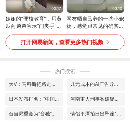
00:17
00:10
姐姐的“硬核教育”，用黄
网友晒自己养的一些小宠
瓜向弟弟演示“门夹手”，
物，感觉跟常见的确实有
网友：果然言传不如身
些不一样
教！
打开网易新闻，查看更多热门视频
热门搜索
大V：马科斯把路走绝了
几元成本的AI广告导致千万市值蒸发
日本发布排名：“中国第一，美日德韩英法居后”
河南重大刑事案嫌疑人落网
台当局重金为“台独”织“皇帝新衣”
情侣平潭拍日出坠崖1死1伤