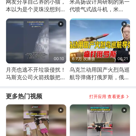
网友分享自己养的小猫，
米高扬设计局研制的第一
本以为是个灵珠没想到是
代喷气式战斗机，米
魔丸
格-15
00:10
6.7万 次播放
06:21
月亮也逃不开垃圾侵扰！
乌克兰动用国产火烈鸟巡
马斯克公司火箭残骸把月
航导弹痛打俄罗斯，俄军
球撞个坑
为什么没能拦截？
更多热门视频
打开应用 查看更多