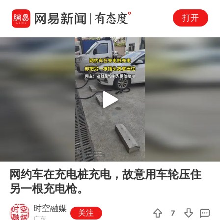
打开
Play
00:00
00:09
En
网约车在充电桩充电，故意用车轮压住
fu
另一根充电枪。
时空融媒
关注
7
广东