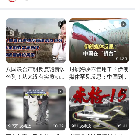
03:05
04:35
八国联合声明反复谴责以
封锁海峡不管用了？伊朗
色列！从来没有实质动
媒体罕见反思：中国到底
作！根源是惧怕美国
是不是在"拆台"
9.7万 次播放
00:32
981 次播放
05:41