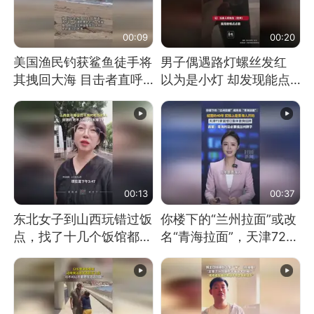
00:09
00:20
美国渔民钓获鲨鱼徒手将
男子偶遇路灯螺丝发红
其拽回大海 目击者直呼
以为是小灯 却发现能点
震惊 （视频来源：参考
燃香烟 当事人：已报警
消息）
处理
00:13
00:37
东北女子到山西玩错过饭
你楼下的“兰州拉面”或改
点，找了十几个饭馆都没
名“青海拉面”，天津72家
开门：午休到几点
面馆已集体更换招牌