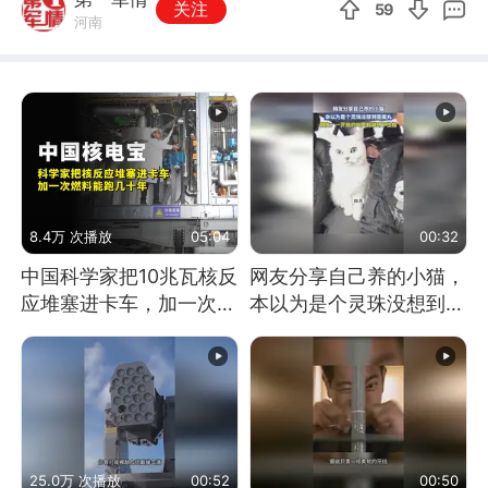
关注
59
河南
8.4万 次播放
05:04
00:32
中国科学家把10兆瓦核反
网友分享自己养的小猫，
应堆塞进卡车，加一次燃
本以为是个灵珠没想到是
料能跑几十年
魔丸
25.0万 次播放
00:52
00:50