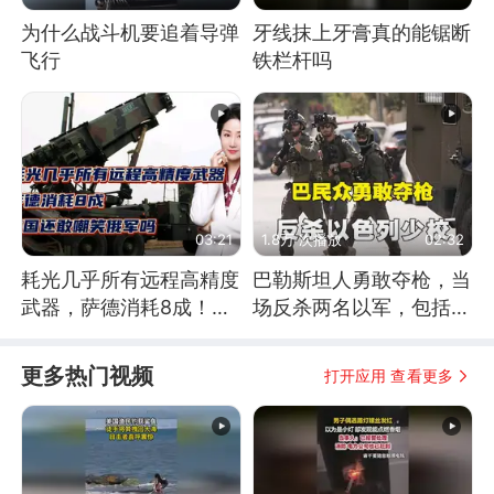
为什么战斗机要追着导弹
牙线抹上牙膏真的能锯断
飞行
铁栏杆吗
03:21
1.8万 次播放
02:32
耗光几乎所有远程高精度
巴勒斯坦人勇敢夺枪，当
武器，萨德消耗8成！美
场反杀两名以军，包括一
国还敢嘲笑俄军吗
名少校
更多热门视频
打开应用 查看更多