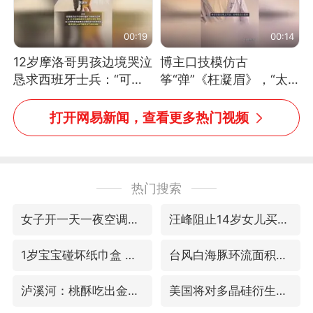
00:19
00:14
12岁摩洛哥男孩边境哭泣
博主口技模仿古
恳求西班牙士兵：“可不
筝“弹”《枉凝眉》，“太
可以不要把我遣返回国”
像了～你是吃古筝长大的
吗？”“或将成为首位考级
打开网易新闻，查看更多热门视频
不带古筝的选手。”（来
源：新华每日电讯）
热门搜索
女子开一天一夜空调后二氧化碳中毒
汪峰阻止14岁女儿买大牌
1岁宝宝碰坏纸巾盒 宝妈被索赔924元
台风白海豚环流面积近似13个浙江
泸溪河：桃酥吃出金属牙冠视频不实
美国将对多晶硅衍生品加征15%关税