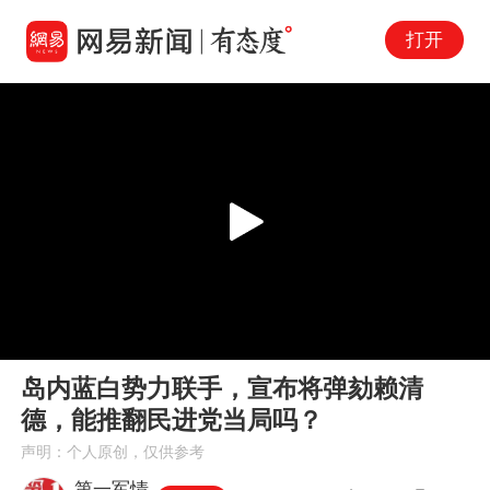
打开
Play
00:00
03:26
En
岛内蓝白势力联手，宣布将弹劾赖清
fu
德，能推翻民进党当局吗？
声明：个人原创，仅供参考
第一军情