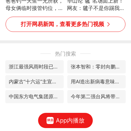
爸爸钓一天鱼一无所获，
华山论“毽”名场面上新！
母女俩临时接管钓位，用
网友：毽子不是你踢我
玩具鱼竿钓上大鱼
捡，我踢你捡吗
打开网易新闻，查看更多热门视频
热门搜索
浙江最强风雨时段已锁定
张本智和：零封向鹏不意外
内蒙古“十六运”主宣传片发布
用AI造出新病毒意味着什么
中国东方电气集团原党组副书记、董事宋致远被查
今年第二强台风将带来多大影响
App内播放