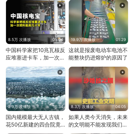
8.5万 次播放
05:04
19.9万 次播放
01:29
中国科学家把10兆瓦核反
这就是报废电动车电池不
应堆塞进卡车，加一次燃
能整块扔进熔炉的原因了
料能跑几十年
2.9万 次播放
16:34
8.3万 次播放
04:05
国内规模最大无人古镇，
如果人类今天消失，未来
花50亿新建的四合院竟
的文明能不能发现我们存
没人住，发生了啥
在过？