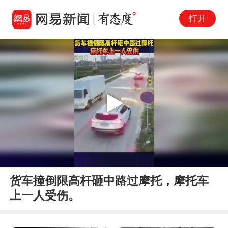
打开
Play
00:00
00:08
En
货车撞倒限高杆砸中路过摩托，摩托车
fu
上一人受伤。