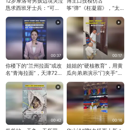
12岁摩洛哥男孩边境哭泣
博主口技模仿古
恳求西班牙士兵：“可不
筝“弹”《枉凝眉》，“太
可以不要把我遣返回国”
像了～你是吃古筝长大的
吗？”“或将成为首位考级
不带古筝的选手。”（来
源：新华每日电讯）
00:37
00:17
你楼下的“兰州拉面”或改
姐姐的“硬核教育”，用黄
名“青海拉面”，天津72家
瓜向弟弟演示“门夹手”，
面馆已集体更换招牌
网友：果然言传不如身
教！
00:42
00:16