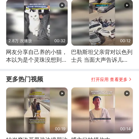
2.8万 次播放
00:32
00:12
网友分享自己养的小猫，
巴勒斯坦父亲背对以色列
本以为是个灵珠没想到是
士兵 当面大声告诉儿
魔丸
子：永远不要害怕他们！
更多热门视频
打开应用 查看更多
00:19
00:14