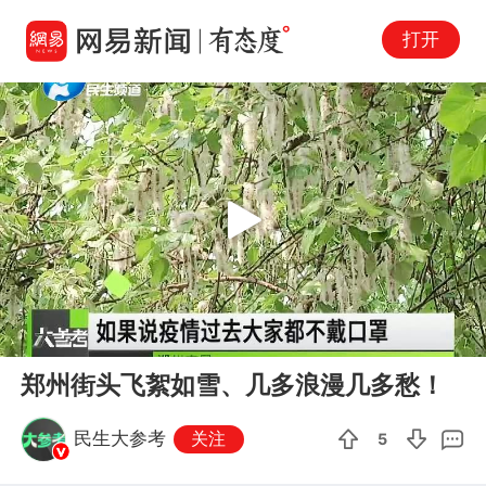
打开
Play
00:00
01:42
En
郑州街头飞絮如雪、几多浪漫几多愁！
fu
民生大参考
关注
5