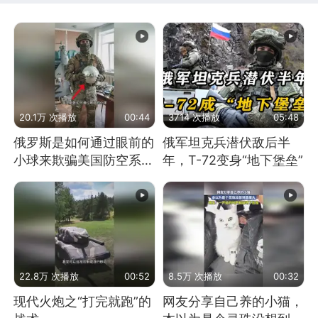
20.1万 次播放
00:44
3714 次播放
05:48
俄罗斯是如何通过眼前的
俄军坦克兵潜伏敌后半
小球来欺骗美国防空系统
年，T-72变身“地下堡垒”
的
22.8万 次播放
00:52
8.5万 次播放
00:32
现代火炮之“打完就跑”的
网友分享自己养的小猫，