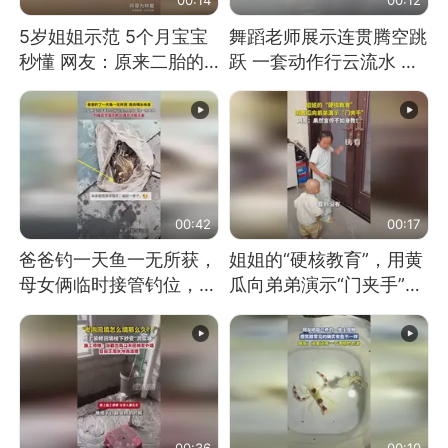
5岁姐姐示范 5个月宝宝
舞蹈老师展示连贯腾空跳
秒懂 网友：原来二胎的
跃 一套动作行云流水 节
快乐长这样
奏感拉满 网友：怎么做
到又舞又武的？
00:42
00:17
爸爸钓一天鱼一无所获，
姐姐的“硬核教育”，用黄
母女俩临时接管钓位，用
瓜向弟弟演示“门夹手”，
玩具鱼竿钓上大鱼
网友：果然言传不如身
教！
00:36
00:10