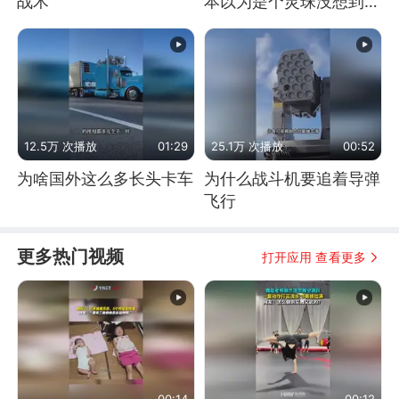
战术
本以为是个灵珠没想到是
魔丸
12.5万 次播放
01:29
25.1万 次播放
00:52
为啥国外这么多长头卡车
为什么战斗机要追着导弹
飞行
更多热门视频
打开应用 查看更多
00:14
00:12