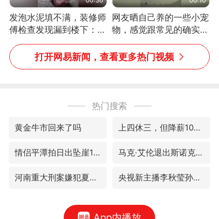
发泡水泥填不满，装修师
网友晒自己养的一些小宠
傅检查发现漏到楼下：出
物，感觉跟常见的确实有
风口未延伸到外墙
些不一样
打开网易新闻，查看更多热门视频
热门搜索
黄金牛市回来了吗
上四休三，但降薪1000元，你接受吗？
情侣平潭拍日出坠崖1死1伤
马克·艾伦退出斯诺克中国公开赛
河南重大刑案嫌犯夏某钢落网
央视新主播李秋莹孙亚鹏亮相
App内播放