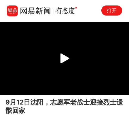
打开
Play
00:00
00:10
En
9月12日沈阳，志愿军老战士迎接烈士遗
fu
骸回家