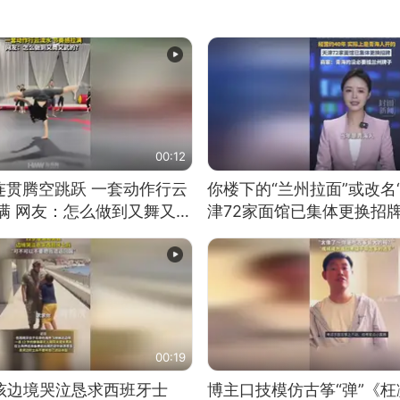
00:12
连贯腾空跳跃 一套动作行云
你楼下的“兰州拉面”或改名
满 网友：怎么做到又舞又武
津72家面馆已集体更换招
00:19
男孩边境哭泣恳求西班牙士
博主口技模仿古筝“弹”《枉