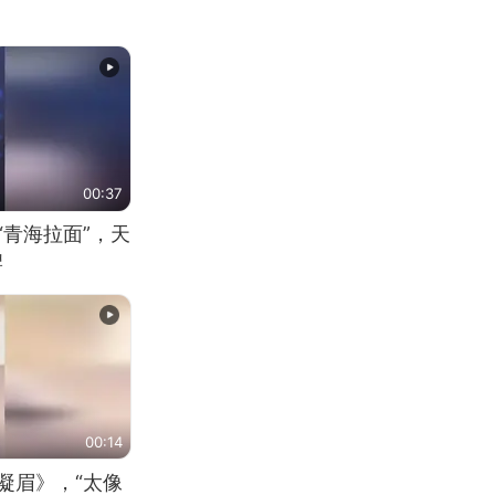
00:37
“青海拉面”，天
牌
00:14
凝眉》，“太像