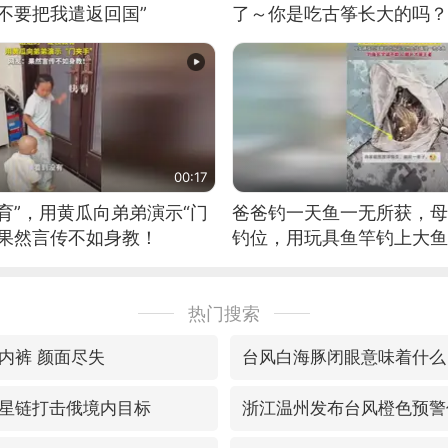
不要把我遣返回国”
了～你是吃古筝长大的吗？
位考级不带古筝的选手。”
日电讯）
00:17
育”，用黄瓜向弟弟演示“门
爸爸钓一天鱼一无所获，母
：果然言传不如身教！
钓位，用玩具鱼竿钓上大鱼
热门搜索
内裤 颜面尽失
台风白海豚闭眼意味着什么
星链打击俄境内目标
浙江温州发布台风橙色预警