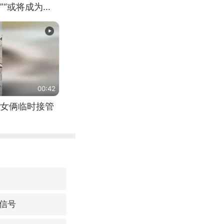
”“或将成为首
（来源：新华每
00:42
女俩临时接管
信号