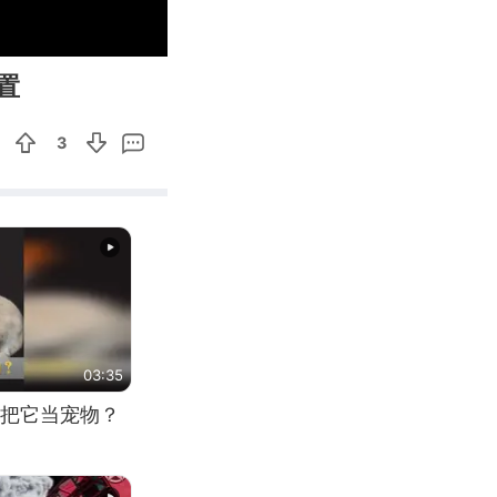
03:09
Enter
置
fullscreen
3
03:35
把它当宠物？