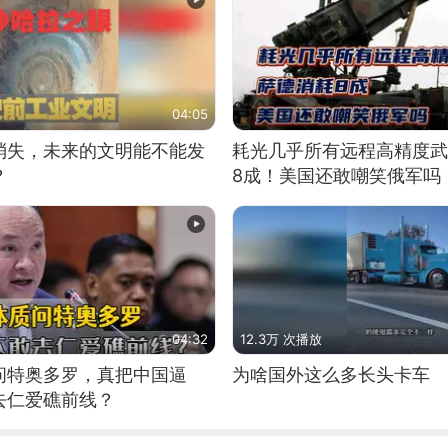
04:05
消失，未来的文明能不能发
耗光几乎所有远程高精度武
？
8成！美国还敢嘲笑俄军吗
04:32
12.3万 次播放
问特奥多罗，真把中国逼
为啥国外这么多长头卡车
去仁爱礁前线？