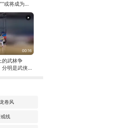
”“或将成为首
（来源：新华每
00:16
上的武林争
，分明是武侠片
龙卷风
警戒线