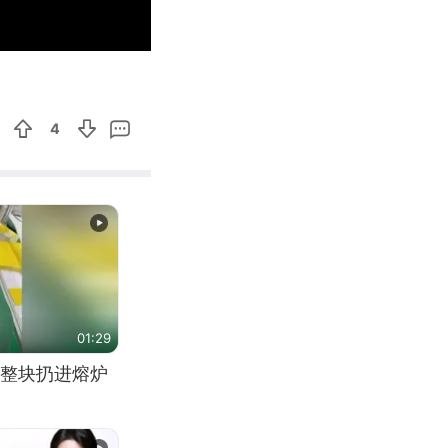
00:21
Enter
fullscreen
4
01:29
整块扔进熔炉