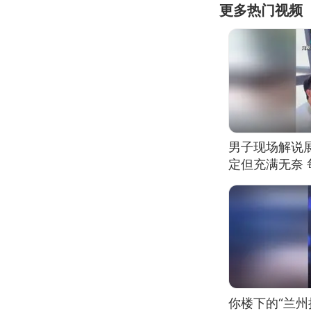
更多热门视频
男子现场解说
定但充满无奈 
有瑕疵 网友：
我没绷住
你楼下的“兰州