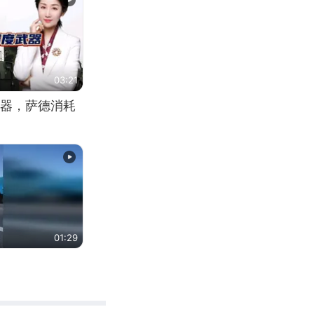
03:21
器，萨德消耗
01:29