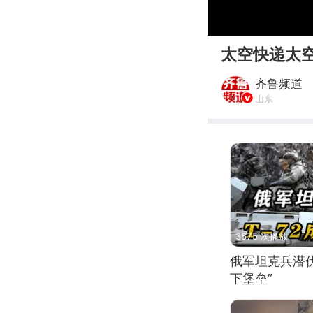
00:00
太空快递太
齐鲁频道
山东
3675 次播放
俄军坦克兵潜伏
下堡垒”