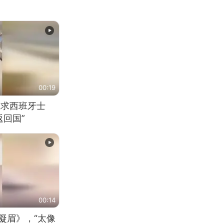
00:19
恳求西班牙士
回国”
00:14
凝眉》，“太像