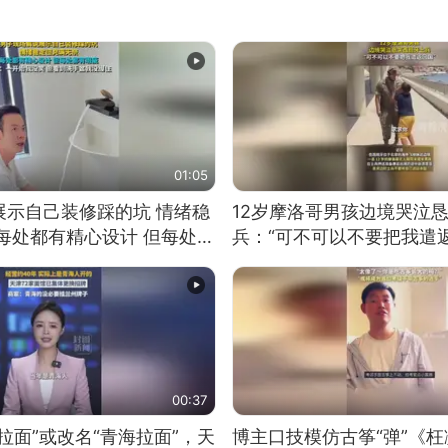
01:05
展示自己装修踩的坑 情绪稳
12岁摩洛哥男孩边境哭泣
每处都有精心设计 但每处都
兵：“可不可以不要把我遣返
一开始我没笑 但看到洗手盆
00:37
拉面”或改名“青海拉面”，天
博主口技模仿古筝“弹”《枉