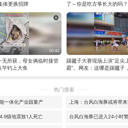
集体更换招牌
了～你是吃古筝长大的吗？
位考级不带古筝的选手。”
日电讯）
00:42
一无所获，母女俩临时接管
踢毽子大赛现场上演“足尖
鱼竿钓上大鱼
霸”。网友：这哪是踢毽子
现场！#睡个好觉
热门搜索
能一体化产业园量产
上海：台风白海豚或将带来
.9级地震致1人死亡
台风白海豚已进入24小时