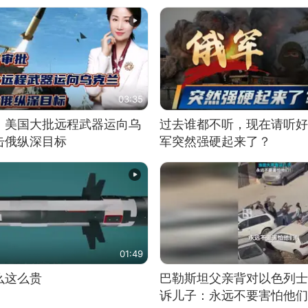
03:35
！美国大批远程武器运向乌
过去谁都不听，现在请听好
击俄纵深目标
军突然强硬起来了？
01:49
么这么贵
巴勒斯坦父亲背对以色列士
诉儿子：永远不要害怕他们