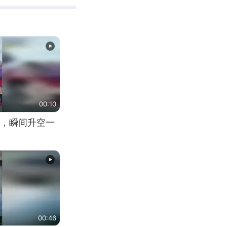
00:10
，瞬间升空一
00:46