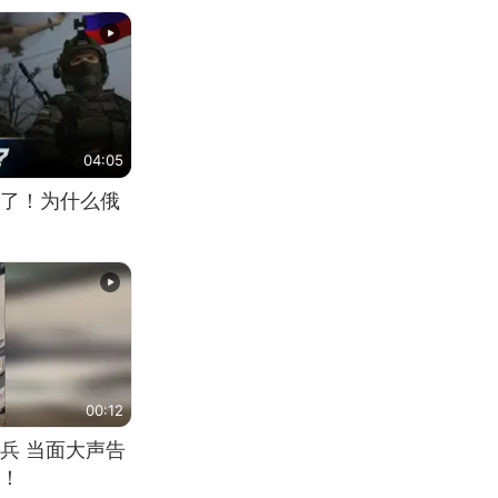
04:05
了！为什么俄
00:12
兵 当面大声告
！