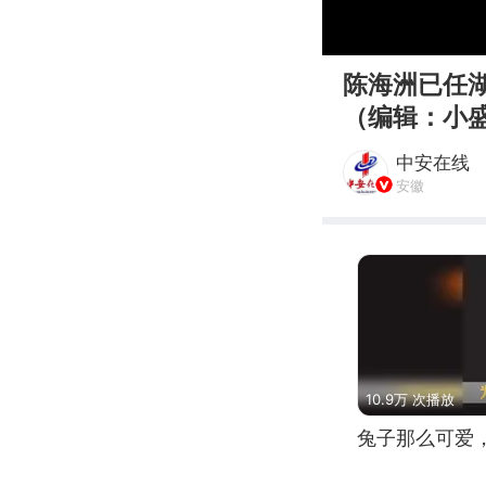
00:00
陈海洲已任
（编辑：小
中安在线
安徽
10.9万 次播放
兔子那么可爱