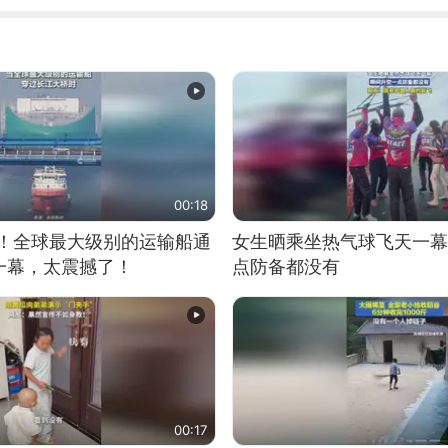
00:18
9米！全球最大级别的运输船通
女生晒乘坐热气球飞天一幕
一幕，太震撼了！
点防备都没有
00:17