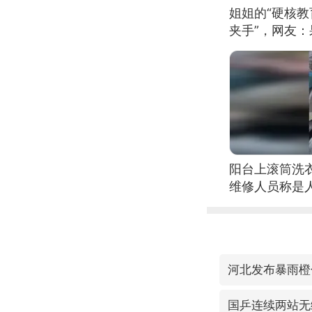
姐姐的“硬核教
夹手”，网友
阳台上滚筒洗
维修人员称是
自爆
河北发布暴雨橙
国乒连续两站无