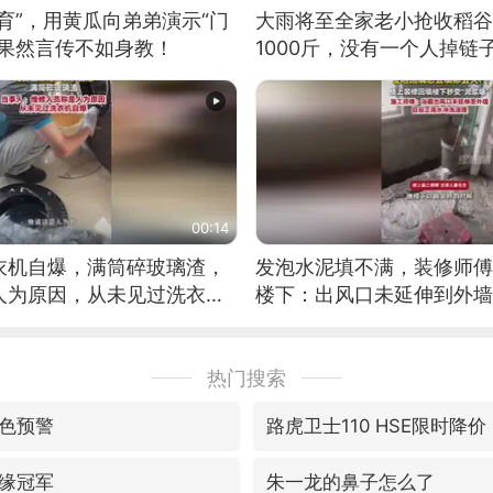
育”，用黄瓜向弟弟演示“门
大雨将至全家老小抢收稻谷
：果然言传不如身教！
1000斤，没有一个人掉链
00:14
衣机自爆，满筒碎玻璃渣，
发泡水泥填不满，装修师傅
人为原因，从未见过洗衣机
楼下：出风口未延伸到外墙
热门搜索
色预警
路虎卫士110 HSE限时降价
缘冠军
朱一龙的鼻子怎么了