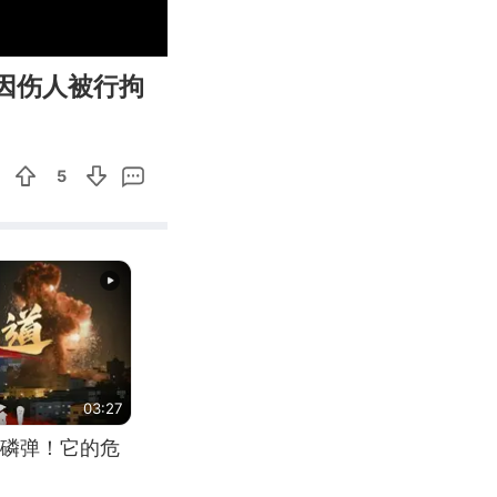
00:12
Enter
因伤人被行拘
fullscreen
5
03:27
磷弹！它的危