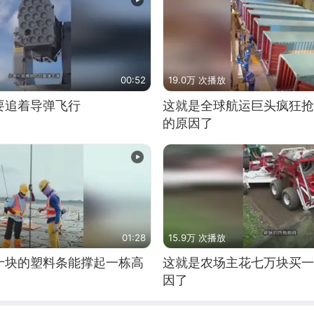
00:52
19.0万 次播放
要追着导弹飞行
这就是全球航运巨头疯狂抢
的原因了
01:28
15.9万 次播放
十块的塑料条能撑起一栋高
这就是农场主花七万块买一
因了