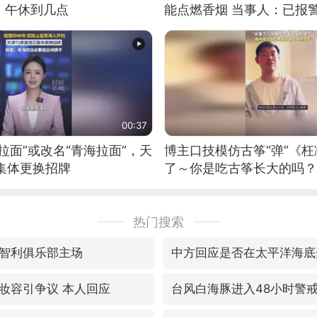
：午休到几点
能点燃香烟 当事人：已报
00:37
拉面”或改名“青海拉面”，天
博主口技模仿古筝“弹”《枉
集体更换招牌
了～你是吃古筝长大的吗？
位考级不带古筝的选手。”
日电讯）
热门搜索
智利俱乐部主场
中方回应是否在太平洋海底
妆容引争议 本人回应
台风白海豚进入48小时警