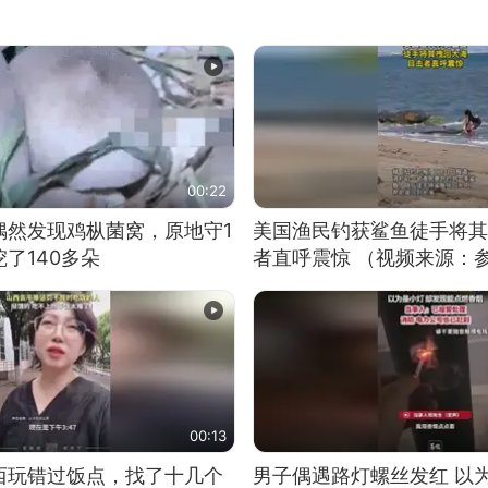
00:22
偶然发现鸡枞菌窝，原地守1
美国渔民钓获鲨鱼徒手将其
了140多朵
者直呼震惊 （视频来源：
00:13
西玩错过饭点，找了十几个
男子偶遇路灯螺丝发红 以