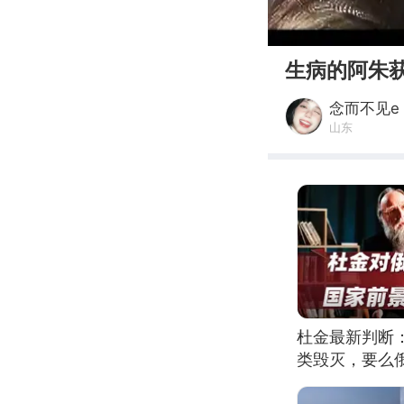
00:00
生病的阿朱
念而不见e
山东
杜金最新判断
类毁灭，要么