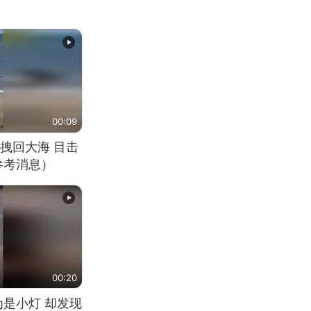
00:09
拽回大海 目击
参考消息）
00:20
为是小灯 却发现