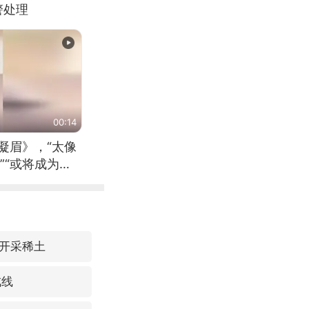
警处理
00:14
凝眉》，“太像
”“或将成为首
（来源：新华每
开采稀土
戒线