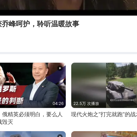
获乔峰呵护，聆听温暖故事
04:26
22.5万 次播放
：俄精英必须明白，要么人
现代火炮之“打完就跑”的战
俄毁灭