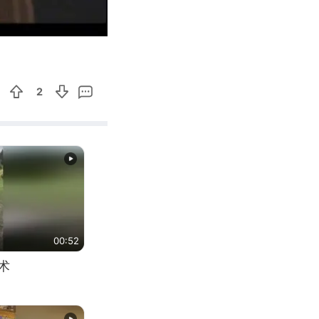
03:56
Enter
fullscreen
2
00:52
术