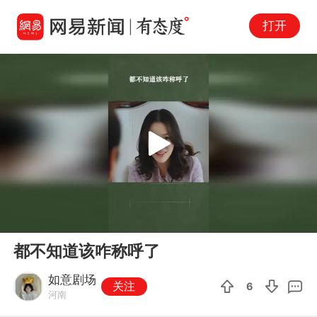
打开
Play
00:00
00:23
En
都不知道该咋称呼了
fu
如意剧场
关注
6
河南