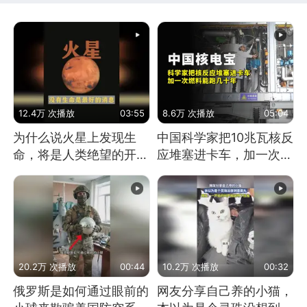
12.4万 次播放
03:55
8.6万 次播放
05:04
为什么说火星上发现生
中国科学家把10兆瓦核反
命，将是人类绝望的开
应堆塞进卡车，加一次燃
始？
料能跑几十年
20.2万 次播放
00:44
10.2万 次播放
00:32
俄罗斯是如何通过眼前的
网友分享自己养的小猫，