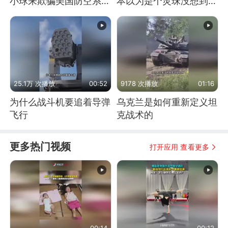
小球来欺骗美国防空系统
本以为是个灵珠没想到是
的
魔丸
25.1万 次播放
00:52
9178 次播放
01:16
为什么战斗机要追着导弹
乌克兰是如何重新定义坦
飞行
克战术的
更多热门视频
打开应用 查看更多
00:14
00:12