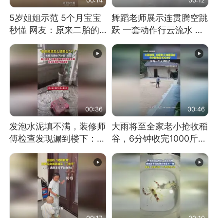
5岁姐姐示范 5个月宝宝
舞蹈老师展示连贯腾空跳
秒懂 网友：原来二胎的
跃 一套动作行云流水 节
快乐长这样
奏感拉满 网友：怎么做
到又舞又武的？
00:36
00:46
发泡水泥填不满，装修师
大雨将至全家老小抢收稻
傅检查发现漏到楼下：出
谷，6分钟收完1000斤，
风口未延伸到外墙
没有一个人掉链子
00:17
00:10