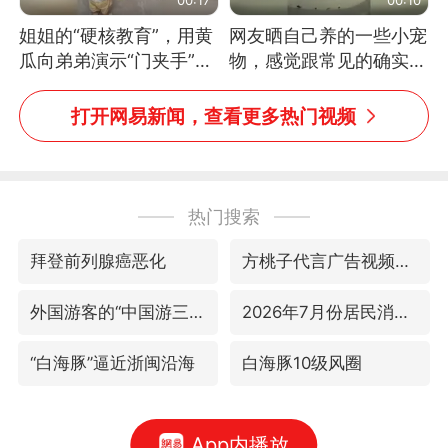
姐姐的“硬核教育”，用黄
网友晒自己养的一些小宠
瓜向弟弟演示“门夹手”，
物，感觉跟常见的确实有
网友：果然言传不如身
些不一样
教！
打开网易新闻，查看更多热门视频
热门搜索
拜登前列腺癌恶化
方桃子代言广告视频已下架
外国游客的“中国游三件套”火了
2026年7月份居民消费价格同比上涨0.5%
“白海豚”逼近浙闽沿海
白海豚10级风圈
App内播放