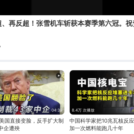
超、再反超！张雪机车斩获本赛季第六冠。祝
讯
04:39
8.4万 次播放
，美国直接变脸，反手扩大制
中国科学家把10兆瓦核反
中企遭殃
加一次燃料能跑几十年