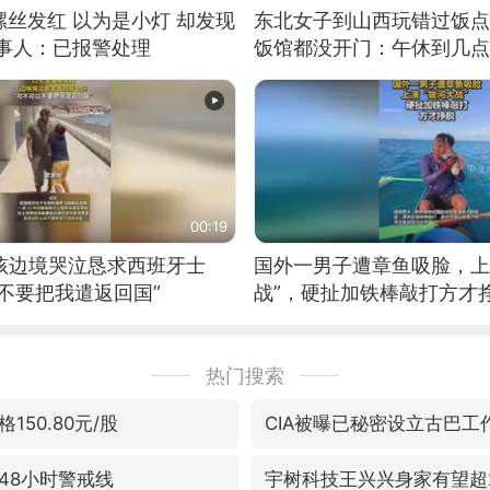
丝发红 以为是小灯 却发现
东北女子到山西玩错过饭点
当事人：已报警处理
饭馆都没开门：午休到几点
00:19
男孩边境哭泣恳求西班牙士
国外一男子遭章鱼吸脸，上
不要把我遣返回国”
战”，硬扯加铁棒敲打方才
热门搜索
150.80元/股
CIA被曝已秘密设立古巴工
48小时警戒线
宇树科技王兴兴身家有望超2