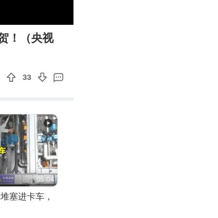
00:31
Enter
贺！（央视
fullscreen
33
05:04
应堆塞进卡车，