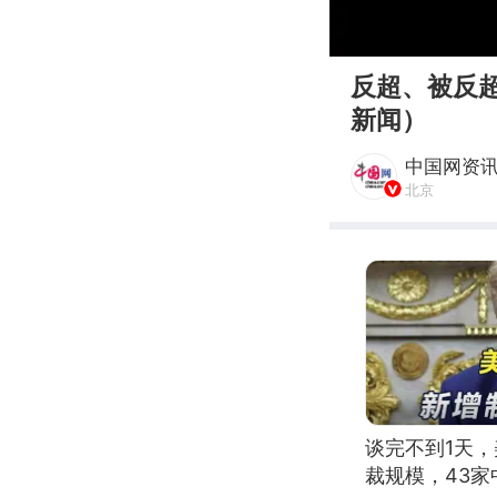
00:00
反超、被反
新闻）
中国网资
北京
谈完不到1天
裁规模，43家