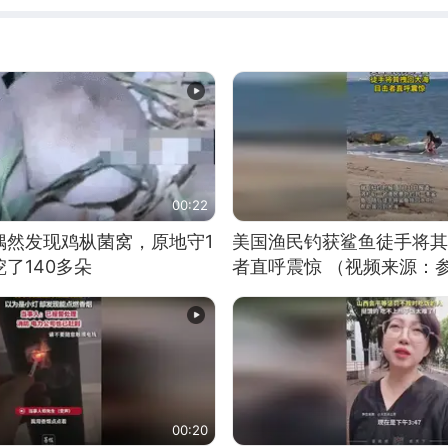
00:22
偶然发现鸡枞菌窝，原地守1
美国渔民钓获鲨鱼徒手将其
了140多朵
者直呼震惊 （视频来源：
00:20