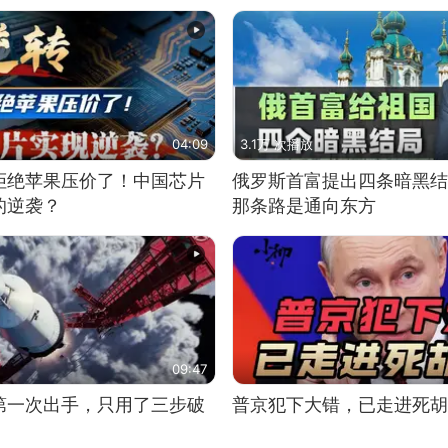
04:09
3.1万 次播放
拒绝苹果压价了！中国芯片
俄罗斯首富提出四条暗黑结
的逆袭？
那条路是通向东方
09:47
第一次出手，只用了三步破
普京犯下大错，已走进死胡