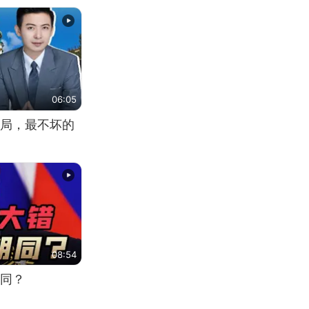
06:05
局，最不坏的
08:54
同？