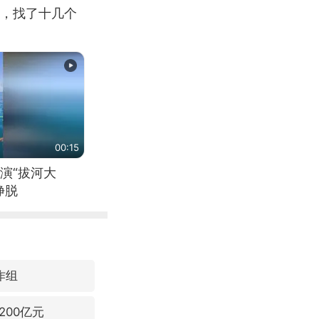
，找了十几个
00:15
演“拔河大
挣脱
作组
00亿元