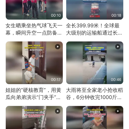
00:10
00:18
女生晒乘坐热气球飞天一
全长399.99米！全球最
幕，瞬间升空一点防备都
大级别的运输船通过长江
没有
大桥这一幕，太震撼了！
00:17
00:46
姐姐的“硬核教育”，用黄
大雨将至全家老小抢收稻
瓜向弟弟演示“门夹手”，
谷，6分钟收完1000斤，
网友：果然言传不如身
没有一个人掉链子
教！