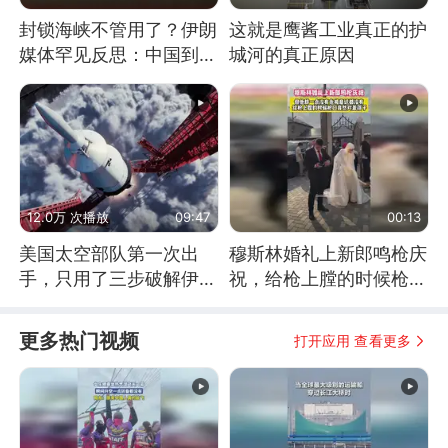
封锁海峡不管用了？伊朗
这就是鹰酱工业真正的护
媒体罕见反思：中国到底
城河的真正原因
是不是在"拆台"
12.0万 次播放
09:47
00:13
美国太空部队第一次出
穆斯林婚礼上新郎鸣枪庆
手，只用了三步破解伊朗
祝，给枪上膛的时候枪口
防空
竟然对着孩子
更多热门视频
打开应用 查看更多