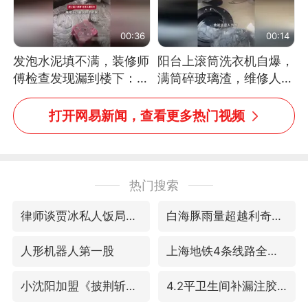
00:36
00:14
发泡水泥填不满，装修师
阳台上滚筒洗衣机自爆，
傅检查发现漏到楼下：出
满筒碎玻璃渣，维修人员
风口未延伸到外墙
称是人为原因，从未见过
洗衣机自爆
打开网易新闻，查看更多热门视频
热门搜索
律师谈贾冰私人饭局被偷拍
白海豚雨量超越利奇马、巴威
人形机器人第一股
上海地铁4条线路全线停运
小沈阳加盟《披荆斩棘》
4.2平卫生间补漏注胶花1.55万