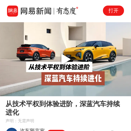
打开
Play
00:00
01:20
En
从技术平权到体验进阶，深蓝汽车持续
fu
进化
声明：无需声明
汽车预言家