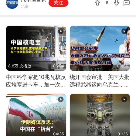
关注
6
北京
8.8万 次播放
05:04
03:35
中国科学家把10兆瓦核反
绕开国会审批！美国大批
应堆塞进卡车，加一次燃
远程武器运向乌克兰，集
料能跑几十年
中打击俄纵深目标
04:35
01:36