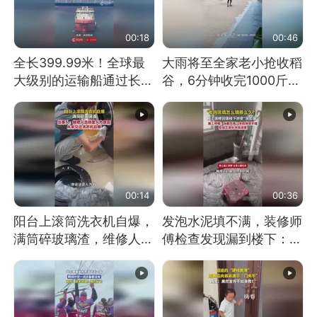
00:18
00:46
全长399.99米！全球最
大雨将至全家老小抢收稻
大级别的运输船通过长江
谷，6分钟收完1000斤，
大桥这一幕，太震撼了！
没有一个人掉链子
00:14
00:36
阳台上滚筒洗衣机自爆，
发泡水泥填不满，装修师
满筒碎玻璃渣，维修人员
傅检查发现漏到楼下：出
称是人为原因，从未见过
风口未延伸到外墙
洗衣机自爆