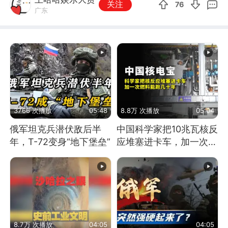
关注
76
广东
3766 次播放
05:48
8.8万 次播放
05:04
俄军坦克兵潜伏敌后半
中国科学家把10兆瓦核反
年，T-72变身“地下堡垒”
应堆塞进卡车，加一次燃
料能跑几十年
8.7万 次播放
04:05
04:05