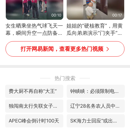
00:10
00:17
女生晒乘坐热气球飞天一
姐姐的“硬核教育”，用黄
幕，瞬间升空一点防备都
瓜向弟弟演示“门夹手”，
没有
网友：果然言传不如身
教！
打开网易新闻，查看更多热门视频
热门搜索
费大厨不再自称“大王”
钟睒睒：必须限制电商平台权力
独闯南太行失联女子遗体已找到
辽宁28名务农人员中暑死亡？官方辟谣
APEC峰会倒计时100天
SK海力士回应“或出售重庆工厂”传闻