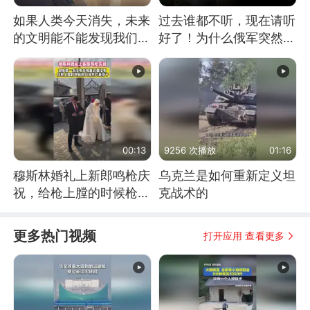
如果人类今天消失，未来
过去谁都不听，现在请听
的文明能不能发现我们存
好了！为什么俄军突然强
在过？
硬起来了？
00:13
9256 次播放
01:16
穆斯林婚礼上新郎鸣枪庆
乌克兰是如何重新定义坦
祝，给枪上膛的时候枪口
克战术的
竟然对着孩子
更多热门视频
打开应用 查看更多