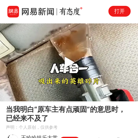
打开
Play
00:00
00:40
En
当我明白“原车主有点顽固”的意思时，
fu
已经来不及了
声明：个人原创，仅供参考
王哈哈娱乐大赏