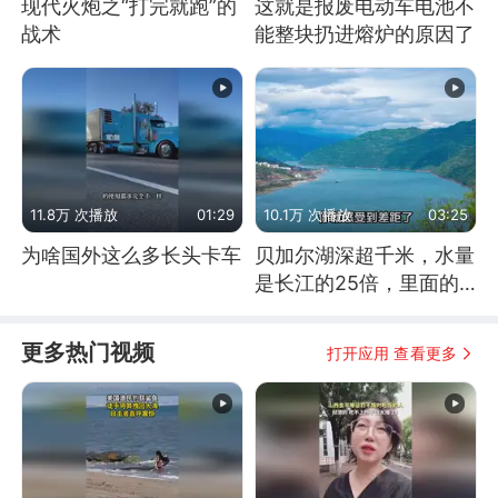
现代火炮之“打完就跑”的
这就是报废电动车电池不
战术
能整块扔进熔炉的原因了
11.8万 次播放
01:29
10.1万 次播放
03:25
为啥国外这么多长头卡车
贝加尔湖深超千米，水量
是长江的25倍，里面的
鱼究竟有多大？
更多热门视频
打开应用 查看更多