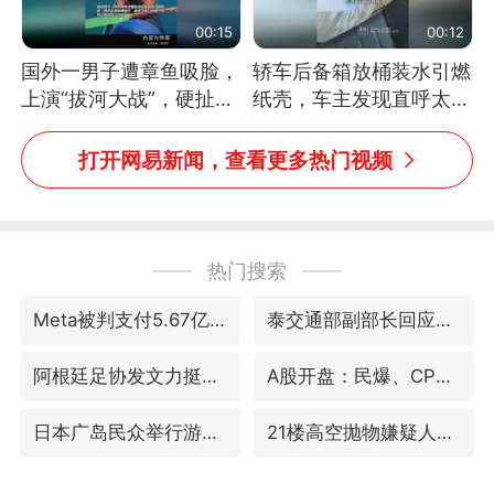
00:15
00:12
国外一男子遭章鱼吸脸，
轿车后备箱放桶装水引燃
上演“拔河大战”，硬扯加
纸壳，车主发现直呼太危
铁棒敲打方才挣脱
险，“拍出来让大家都避
免这个危险”
打开网易新闻，查看更多热门视频
热门搜索
Meta被判支付5.67亿美元
泰交通部副部长回应中国人遭歧视手势
阿根廷足协发文力挺因凡蒂诺
A股开盘：民爆、CPO等概念走强
日本广岛民众举行游行反对政府行径
21楼高空抛物嫌疑人被拘留