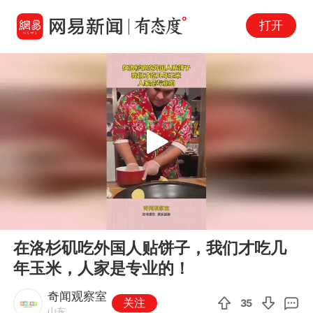
打开
Play
00:00
00:12
En
在洛杉矶吃外国人贴饼子，我们才吃几
fu
年玉米，人家是专业的！
奇闻观察室
关注
35
山东