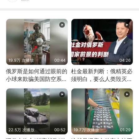
19.9万 次播放
00:44
04:26
俄罗斯是如何通过眼前的
杜金最新判断：俄精英必
小球来欺骗美国防空系统
须明白，要么人类毁灭，
的
要么俄毁灭
22.5万 次播放
00:52
19.7万 次播放
01:29