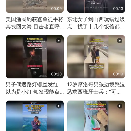
00:09
00:13
美国渔民钓获鲨鱼徒手将
东北女子到山西玩错过饭
其拽回大海 目击者直呼
点，找了十几个饭馆都没
震惊 （视频来源：参考
开门：午休到几点
消息）
00:20
00:19
男子偶遇路灯螺丝发红
12岁摩洛哥男孩边境哭泣
以为是小灯 却发现能点
恳求西班牙士兵：“可不
燃香烟 当事人：已报警
可以不要把我遣返回国”
处理