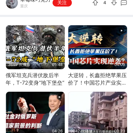
关注
4
重庆
3649 次播放
05:48
04:09
俄军坦克兵潜伏敌后半
大逆转，长鑫拒绝苹果压
年，T-72变身“地下堡垒”
价了！中国芯片产业实现
怎样的逆袭？
04:26
9042 次播放
03:23