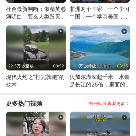
杜金最新判断：俄精英必
非洲两个国家，一个学习
须明白，要么人类毁灭，
中国，一个学习美国，结
要么俄毁灭
果怎么样了？
22.5万 次播放
00:52
10.1万 次播放
03:25
现代火炮之“打完就跑”的
贝加尔湖深超千米，水量
战术
是长江的25倍，里面的
鱼究竟有多大？
更多热门视频
打开应用 查看更多