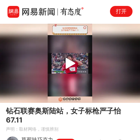
打开
Play
00:00
00:45
En
钻石联赛奥斯陆站，女子标枪严子怡
fu
67.11
声明：取材网络，谨慎辨别
草莓味巧克力