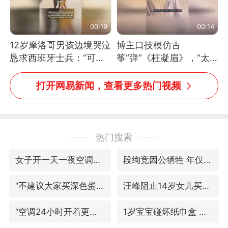
00:19
00:14
12岁摩洛哥男孩边境哭泣
博主口技模仿古
恳求西班牙士兵：“可不
筝“弹”《枉凝眉》，“太
可以不要把我遣返回国”
像了～你是吃古筝长大的
吗？”“或将成为首位考级
打开网易新闻，查看更多热门视频
不带古筝的选手。”（来
源：新华每日电讯）
热门搜索
女子开一天一夜空调后二氧化碳中毒
段绚竞因公牺牲 年仅44岁
“不建议大家买深色蛋糕”
汪峰阻止14岁女儿买大牌
“空调24小时开着更省电”不实
1岁宝宝碰坏纸巾盒 宝妈被索赔924元