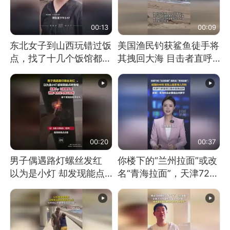
00:13
00:09
东北女子到山西玩错过饭
美国渔民钓获鲨鱼徒手将
点，找了十几个饭馆都没
其拽回大海 目击者直呼
开门：午休到几点
震惊 （视频来源：参考
消息）
00:20
00:37
男子偶遇路灯螺丝发红
你楼下的“兰州拉面”或改
以为是小灯 却发现能点
名“青海拉面”，天津72家
燃香烟 当事人：已报警
面馆已集体更换招牌
处理