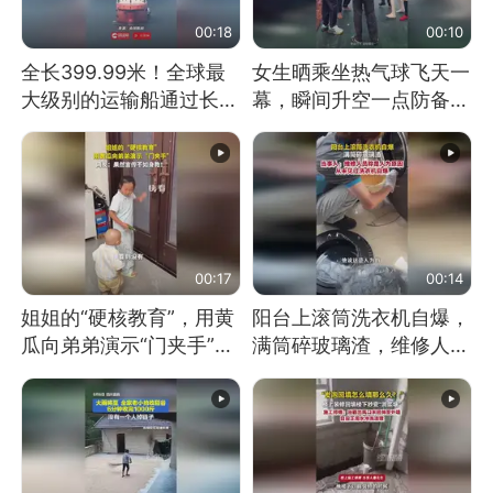
00:18
00:10
全长399.99米！全球最
女生晒乘坐热气球飞天一
大级别的运输船通过长江
幕，瞬间升空一点防备都
大桥这一幕，太震撼了！
没有
00:17
00:14
姐姐的“硬核教育”，用黄
阳台上滚筒洗衣机自爆，
瓜向弟弟演示“门夹手”，
满筒碎玻璃渣，维修人员
网友：果然言传不如身
称是人为原因，从未见过
教！
洗衣机自爆