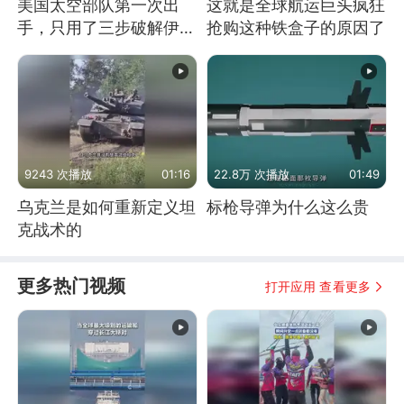
美国太空部队第一次出
这就是全球航运巨头疯狂
手，只用了三步破解伊朗
抢购这种铁盒子的原因了
防空
9243 次播放
01:16
22.8万 次播放
01:49
乌克兰是如何重新定义坦
标枪导弹为什么这么贵
克战术的
更多热门视频
打开应用 查看更多