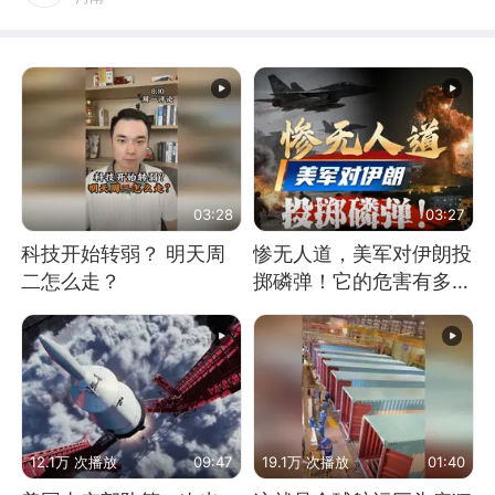
03:28
03:27
科技开始转弱？ 明天周
惨无人道，美军对伊朗投
二怎么走？
掷磷弹！它的危害有多
大？
12.1万 次播放
09:47
19.1万 次播放
01:40