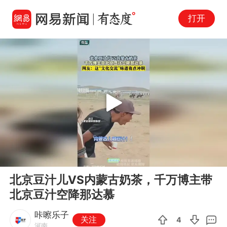
打开
Play
00:00
00:15
En
北京豆汁儿VS内蒙古奶茶，千万博主带
fu
北京豆汁空降那达慕
咔嚓乐子
关注
4
河南