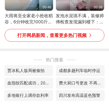
00:46
00:36
大雨将至全家老小抢收稻
发泡水泥填不满，装修师
谷，6分钟收完1000斤，
傅检查发现漏到楼下：出
没有一个人掉链子
风口未延伸到外墙
打开网易新闻，查看更多热门视频
热门搜索
贾冰私人饭局被偷拍
成都多趟列车临时停运
血指纹匹配成功，20年悬案告破！凶手被执行死刑
费大厨口号更改 不再宣传小炒肉大王
多地银行上调存款利率
四川发布高温蓝色预警