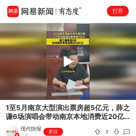
打开
Play
00:00
01:15
En
1至5月南京大型演出票房超5亿元，薛之
fu
谦6场演唱会带动南京本地消费近20亿
元
现代快报
关注
2
江苏