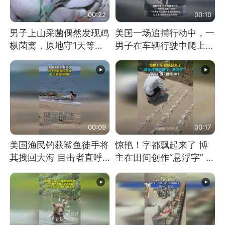
00:22
00:10
男子上山采菌偶然发现鸡
美国一场追捕行动中，一
枞菌窝，原地守1天等它
男子在车辆行驶中爬上车
长大：挖了140多朵
顶跳舞。（新京报）
00:09
00:17
美国渔民钓获鲨鱼徒手将
惊艳！字都飘起来了 博
其拽回大海 目击者直呼
主在田间创作“悬浮字” 网
震惊 （视频来源：参考
友：真·裸眼3D！
消息）