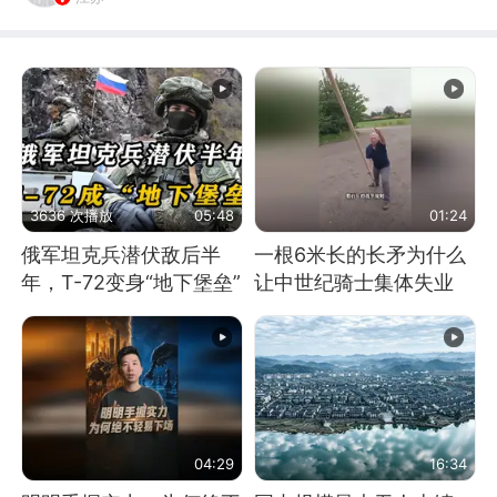
3636 次播放
05:48
01:24
俄军坦克兵潜伏敌后半
一根6米长的长矛为什么
年，T-72变身“地下堡垒”
让中世纪骑士集体失业
04:29
16:34