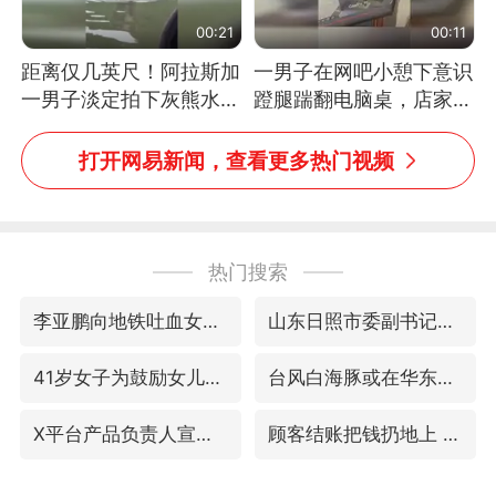
00:21
00:11
距离仅几英尺！阿拉斯加
一男子在网吧小憩下意识
一男子淡定拍下灰熊水中
蹬腿踹翻电脑桌，店家3
捕食鲑鱼全程
台显示器与机械臂损坏
打开网易新闻，查看更多热门视频
热门搜索
李亚鹏向地铁吐血女孩捐99999元
山东日照市委副书记王峰被查
41岁女子为鼓励女儿考上985研究生
台风白海豚或在华东沿海登陆
X平台产品负责人宣布离职
顾客结账把钱扔地上 服务员霸气扔回