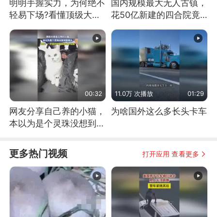
明明手握实力，为何绝不
国内规模最大无人古镇，
轻易下场?看懂顶级大国
花50亿新建的四合院竟
谋略
没人住，发生了啥
00:32
11.0万 次播放
01:29
网友分享自己养的小猫，
为啥国外这么多长头卡车
本以为是个灵珠没想到是
魔丸
更多热门视频
打开应用 查看更多