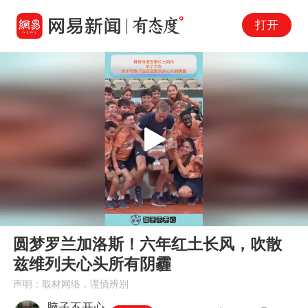
打开
Play
00:00
00:38
En
圆梦罗兰加洛斯！六年红土长风，吹散
fu
兹维列夫心头所有阴霾
声明：取材网络，谨慎辨别
脑子不开心