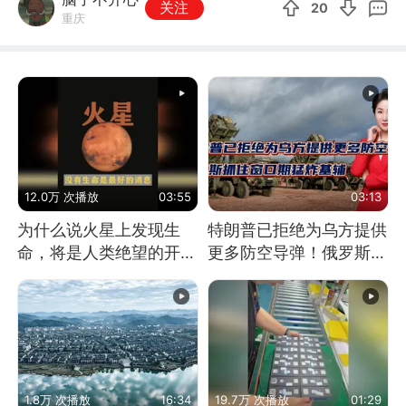
关注
20
重庆
12.0万 次播放
03:55
03:13
为什么说火星上发现生
特朗普已拒绝为乌方提供
命，将是人类绝望的开
更多防空导弹！俄罗斯抓
始？
住窗口期猛炸基辅
1.8万 次播放
16:34
19.7万 次播放
01:29