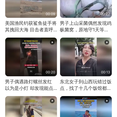
00:09
00:22
美国渔民钓获鲨鱼徒手将
男子上山采菌偶然发现鸡
其拽回大海 目击者直呼
枞菌窝，原地守1天等它
震惊 （视频来源：参考
长大：挖了140多朵
消息）
00:20
00:13
男子偶遇路灯螺丝发红
东北女子到山西玩错过饭
以为是小灯 却发现能点
点，找了十几个饭馆都没
燃香烟 当事人：已报警
开门：午休到几点
处理