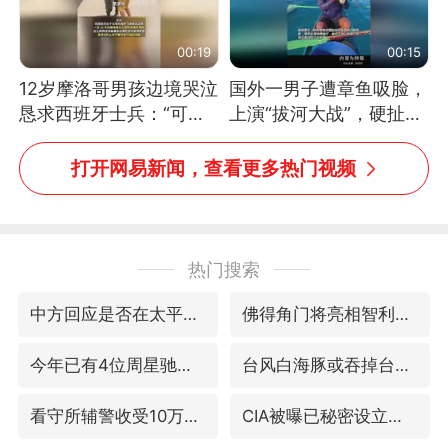
00:19
00:15
12岁摩洛哥男孩边境哭泣
国外一男子遭章鱼吸脸，
恳求西班牙士兵：“可不
上演“拔河大战”，硬扯加
可以不要把我遣返回国”
铁棒敲打方才挣脱
打开网易新闻，查看更多热门视频
热门搜索
中方回应是否在太平洋海底开采稀土
佛得角门将亮相智利俱乐部主场
今年已有4位周星驰电影配角去世
台风白海豚或吞掉台风鲸鱼
看守所辅警收受10万获刑1年
CIA被曝已秘密设立古巴工作组