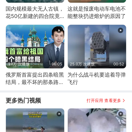
国内规模最大无人古镇，
这就是报废电动车电池不
花50亿新建的四合院竟
能整块扔进熔炉的原因了
没人住，发生了啥
3.1万 次播放
06:05
25.0万 次播放
00:52
俄罗斯首富提出四条暗黑
为什么战斗机要追着导弹
结局，最不坏的那条路是
飞行
通向东方
更多热门视频
打开应用 查看更多