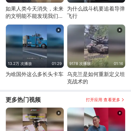
如果人类今天消失，未来
为什么战斗机要追着导弹
的文明能不能发现我们存
飞行
在过？
13.2万 次播放
01:29
9178 次播放
01:16
为啥国外这么多长头卡车
乌克兰是如何重新定义坦
克战术的
更多热门视频
打开应用 查看更多