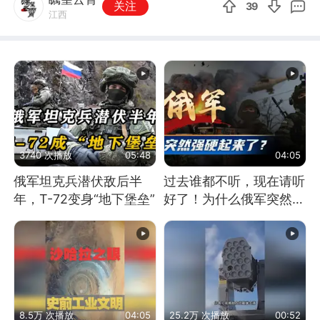
关注
39
江西
3740 次播放
05:48
04:05
俄军坦克兵潜伏敌后半
过去谁都不听，现在请听
年，T-72变身“地下堡垒”
好了！为什么俄军突然强
硬起来了？
8.5万 次播放
04:05
25.2万 次播放
00:52