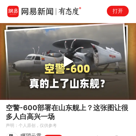
打开
Play
00:00
03:35
En
空警-600部署在山东舰上？这张图让很
fu
多人白高兴一场
声明：个人原创，仅供参考
瞩望云霄