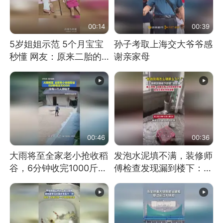
00:14
00:39
5岁姐姐示范 5个月宝宝
孙子考取上海交大爷爷感
秒懂 网友：原来二胎的
谢亲家母
快乐长这样
00:46
00:36
大雨将至全家老小抢收稻
发泡水泥填不满，装修师
谷，6分钟收完1000斤，
傅检查发现漏到楼下：出
没有一个人掉链子
风口未延伸到外墙