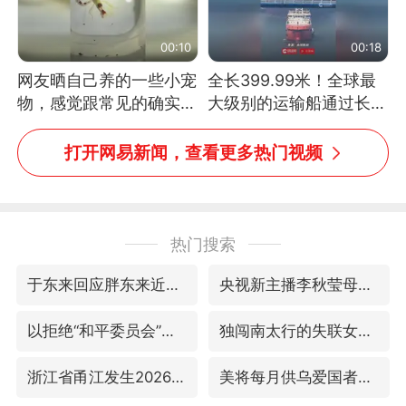
00:10
00:18
网友晒自己养的一些小宠
全长399.99米！全球最
物，感觉跟常见的确实有
大级别的运输船通过长江
些不一样
大桥这一幕，太震撼了！
打开网易新闻，查看更多热门视频
热门搜索
于东来回应胖东来近25年老店年底关闭
央视新主播李秋莹母校发文祝贺
以拒绝“和平委员会”的加沙和平计划
独闯南太行的失联女生最后轨迹已确认
浙江省甬江发生2026年第1号洪水
美将每月供乌爱国者拦截导弹