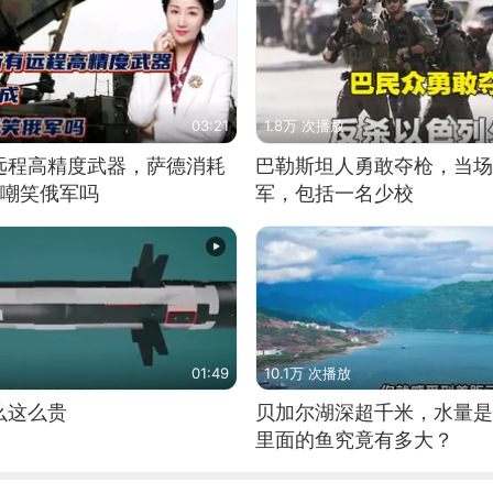
03:21
1.8万 次播放
远程高精度武器，萨德消耗
巴勒斯坦人勇敢夺枪，当场
敢嘲笑俄军吗
军，包括一名少校
01:49
10.1万 次播放
么这么贵
贝加尔湖深超千米，水量是
里面的鱼究竟有多大？