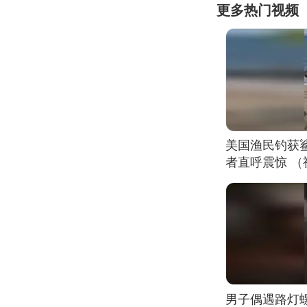
更多热门视频
美国渔民钓获
者直呼震惊 
男子偶遇路灯螺