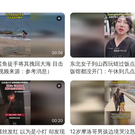
00:09
鲨鱼徒手将其拽回大海 目击
东北女子到山西玩错过饭点
（视频来源：参考消息）
饭馆都没开门：午休到几点
00:20
丝发红 以为是小灯 却发现
12岁摩洛哥男孩边境哭泣