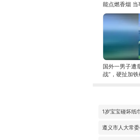
能点燃香烟 
国外一男子遭
战”，硬扯加
1岁宝宝碰坏纸巾
遵义市人大常委