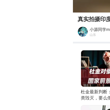
00:00
真实拍摄印
小源同学
山东
杜金最新判断
类毁灭，要么