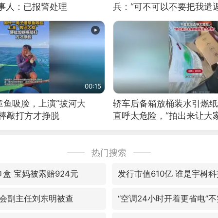
当事人：已报警处理
兵：“可不可以不要把我遣返
00:15
章鱼吸脸，上演“拔河大
轿车后备箱放桶装水引燃纸
铁棒敲打方才挣脱
直呼太危险，“拍出来让大
险”
热门搜索
盒 宝妈被索赔924元
发行市值610亿 谁是宇树
会副主任刘东明被查
“空调24小时开着更省电”不