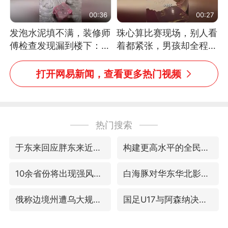
00:36
00:27
发泡水泥填不满，装修师
珠心算比赛现场，别人看
傅检查发现漏到楼下：出
着都紧张，男孩却全程气
风口未延伸到外墙
定神闲、从容作答，最终
拿下冠军。网友：这淡定
打开网易新闻，查看更多热门视频
的样子，一看就是有实
力！（人民日报）
热门搜索
于东来回应胖东来近25年老店年底关闭
构建更高水平的全民健身公共服务体系
10余省份将出现强风雨 局地特大暴雨
白海豚对华东华北影响会大于巴威
俄称边境州遭乌大规模袭击已致13伤
国足U17与阿森纳决赛取消 并列冠军