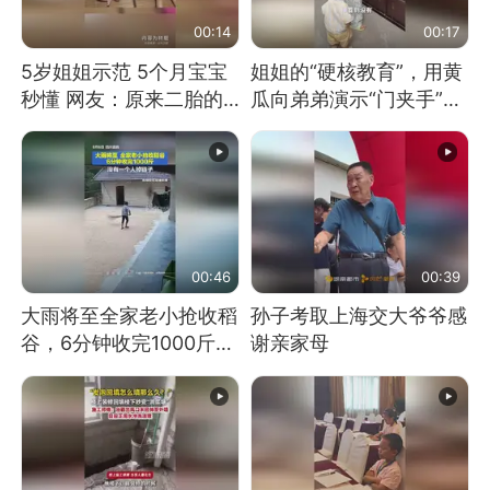
00:14
00:17
5岁姐姐示范 5个月宝宝
姐姐的“硬核教育”，用黄
秒懂 网友：原来二胎的
瓜向弟弟演示“门夹手”，
快乐长这样
网友：果然言传不如身
教！
00:46
00:39
大雨将至全家老小抢收稻
孙子考取上海交大爷爷感
谷，6分钟收完1000斤，
谢亲家母
没有一个人掉链子