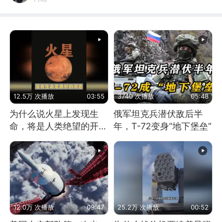
12.5万 次播放
03:55
3740 次播放
05:48
为什么说火星上发现生
俄军坦克兵潜伏敌后半
命，将是人类绝望的开
年，T-72变身“地下堡垒”
始？
12.0万 次播放
09:47
25.2万 次播放
00:52