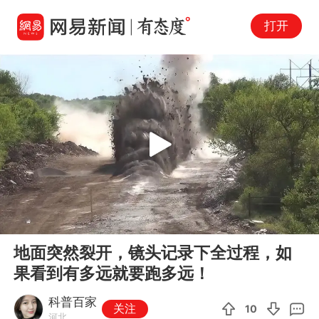
打开
Play
00:00
01:11
En
地面突然裂开，镜头记录下全过程，如
fu
果看到有多远就要跑多远！
科普百家
关注
10
河北