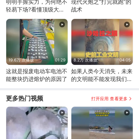
明明手握实力，为何绝不
现代火炮之“打完就跑”的
轻易下场?看懂顶级大国
战术
谋略
19.6万 次播放
01:29
8.2万 次播放
04:05
这就是报废电动车电池不
如果人类今天消失，未来
能整块扔进熔炉的原因了
的文明能不能发现我们存
在过？
更多热门视频
打开应用 查看更多