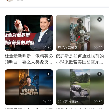
04:26
19.7万 次播放
00:44
杜金最新判断：俄精英必
俄罗斯是如何通过眼前的
须明白，要么人类毁灭，
小球来欺骗美国防空系统
要么俄毁灭
的
04:29
22.4万 次播放
00:52