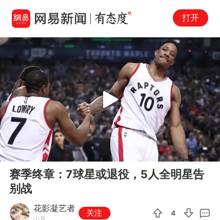
打开
Play
00:00
05:26
En
赛季终章：7球星或退役，5人全明星告
fu
别战
花影凝艺者
关注
4
山东