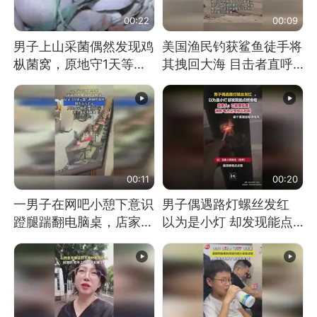
00:22
00:09
男子上山采菌偶然发现鸡
美国渔民钓获鲨鱼徒手将
枞菌窝，原地守1天等它
其拽回大海 目击者直呼
长大：挖了140多朵
震惊 （视频来源：参考
消息）
00:11
00:20
一男子在网吧小憩下意识
男子偶遇路灯螺丝发红
蹬腿踹翻电脑桌，店家3
以为是小灯 却发现能点
台显示器与机械臂损坏
燃香烟 当事人：已报警
处理