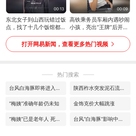
00:13
00:09
东北女子到山西玩错过饭
高铁乘务员车厢内遇吵闹
点，找了十几个饭馆都没
小孩，亮出“王牌”后开启
开门：午休到几点
一键静音
打开网易新闻，查看更多热门视频
热门搜索
台风白海豚即将进入48小时警戒线
陕西柞水突发泥石流致1死2失联
“梅姨”准确年龄仍未知
金饰克价大幅跳涨
“梅姨”已是老年人 死刑或适用受限
台风“白海豚”影响中国已成定局