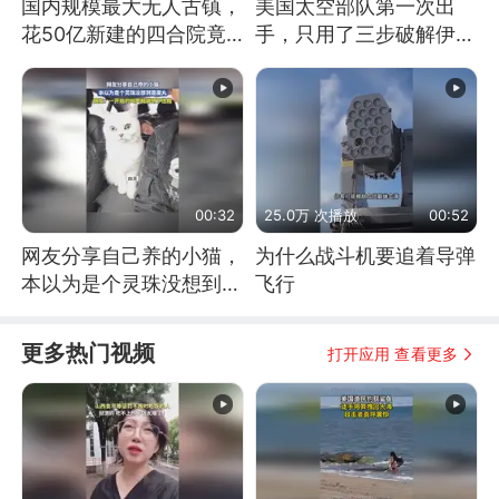
国内规模最大无人古镇，
美国太空部队第一次出
花50亿新建的四合院竟
手，只用了三步破解伊朗
没人住，发生了啥
防空
00:32
25.0万 次播放
00:52
网友分享自己养的小猫，
为什么战斗机要追着导弹
本以为是个灵珠没想到是
飞行
魔丸
更多热门视频
打开应用 查看更多