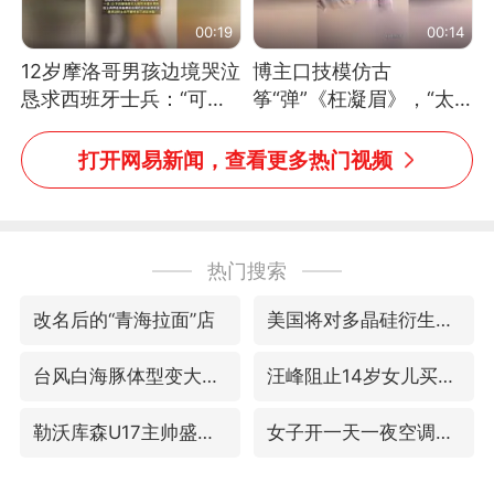
00:19
00:14
12岁摩洛哥男孩边境哭泣
博主口技模仿古
恳求西班牙士兵：“可不
筝“弹”《枉凝眉》，“太
可以不要把我遣返回国”
像了～你是吃古筝长大的
吗？”“或将成为首位考级
打开网易新闻，查看更多热门视频
不带古筝的选手。”（来
源：新华每日电讯）
热门搜索
改名后的“青海拉面”店
美国将对多晶硅衍生品加征15%关税
台风白海豚体型变大近似13个浙江面积
汪峰阻止14岁女儿买大牌
勒沃库森U17主帅盛赞赵松源
女子开一天一夜空调后二氧化碳中毒