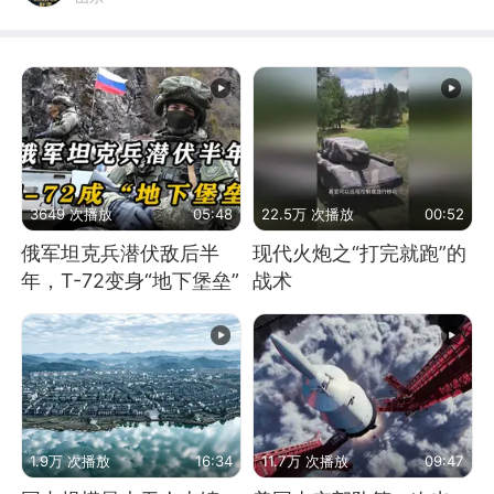
3649 次播放
05:48
22.5万 次播放
00:52
俄军坦克兵潜伏敌后半
现代火炮之“打完就跑”的
年，T-72变身“地下堡垒”
战术
1.9万 次播放
16:34
11.7万 次播放
09:47