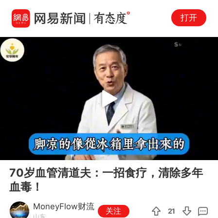
打开
Play
00:00
19:29
En
70岁血管清道夫：一招食疗，清除多年
fu
血毒！
MoneyFlow财流
关注
21
山东