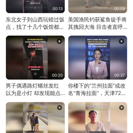
00:13
00:09
东北女子到山西玩错过饭
美国渔民钓获鲨鱼徒手将
点，找了十几个饭馆都没
其拽回大海 目击者直呼
开门：午休到几点
震惊 （视频来源：参考
消息）
00:20
00:37
男子偶遇路灯螺丝发红
你楼下的“兰州拉面”或改
以为是小灯 却发现能点
名“青海拉面”，天津72家
燃香烟 当事人：已报警
面馆已集体更换招牌
处理