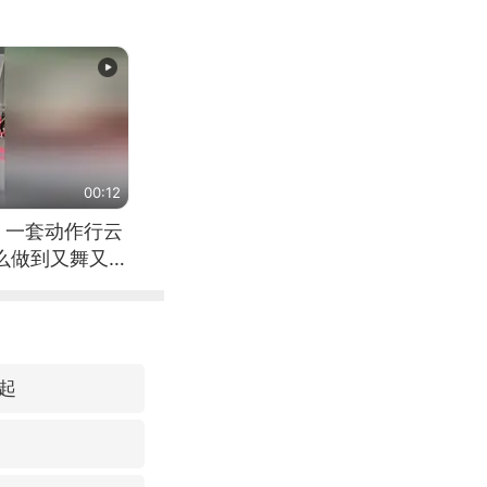
00:12
 一套动作行云
怎么做到又舞又武
起