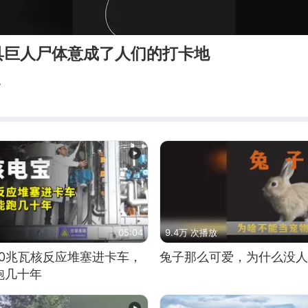
具巨人尸体意成了人们的打卡地
界
05:04
9.4万 次播放
10兆瓦核反应堆塞进卡车，
兔子那么可爱，为什么没人
跑几十年