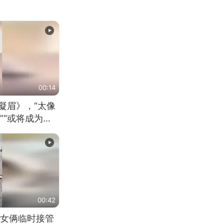
00:14
凝眉》，“太像
”“或将成为首
（来源：新华每
00:42
女俩临时接管