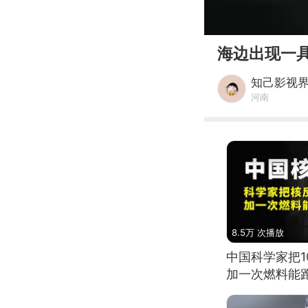
00:00
海边出现一
知己影视
河南
8.5万 次播放
中国科学家把
加一次燃料能