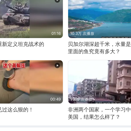
01:16
10.3万 次播放
重新定义坦克战术的
贝加尔湖深超千米，水量是
里面的鱼究竟有多大？
00:49
9399 次播放
见过这么狠的！
非洲两个国家，一个学习中
美国，结果怎么样了？