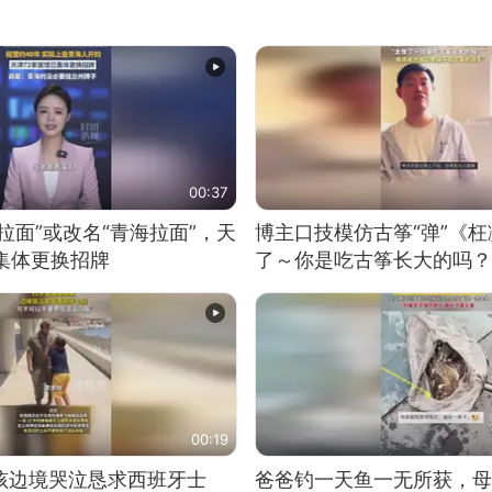
00:37
拉面”或改名“青海拉面”，天
博主口技模仿古筝“弹”《枉
集体更换招牌
了～你是吃古筝长大的吗？
位考级不带古筝的选手。”
日电讯）
00:19
男孩边境哭泣恳求西班牙士
爸爸钓一天鱼一无所获，母