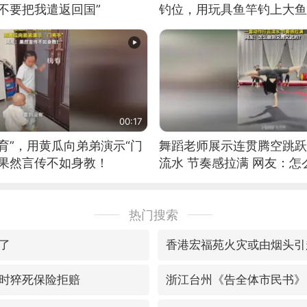
不要把我遣返回国”
钓位，用玩具鱼竿钓上大鱼
00:17
育”，用黄瓜向弟弟演示“门
舞蹈老师展示连贯腾空跳跃
：果然言传不如身教！
流水 节奏感拉满 网友：
的？
热门搜索
了
香港宏福苑火灾或由烟头引
时猝死保险拒赔
浙江台州《告全体市民书》