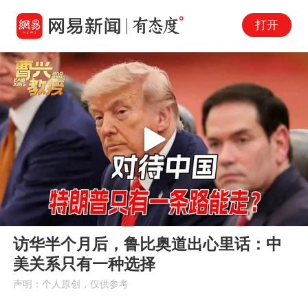
打开
Play
00:00
03:32
En
访华半个月后，鲁比奥道出心里话：中
fu
美关系只有一种选择
声明：个人原创，仅供参考