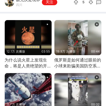
关注
5
四川
12.1万 次播放
03:55
19.9万 次播放
00:44
为什么说火星上发现生
俄罗斯是如何通过眼前的
命，将是人类绝望的开
小球来欺骗美国防空系统
始？
的
11.7万 次播放
09:47
00:32