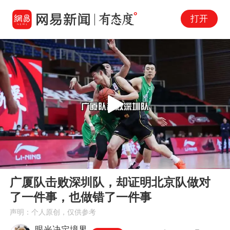
打开
Play
00:00
03:03
En
广厦队击败深圳队，却证明北京队做对
fu
了一件事，也做错了一件事
声明：个人原创，仅供参考
眼光决定境界