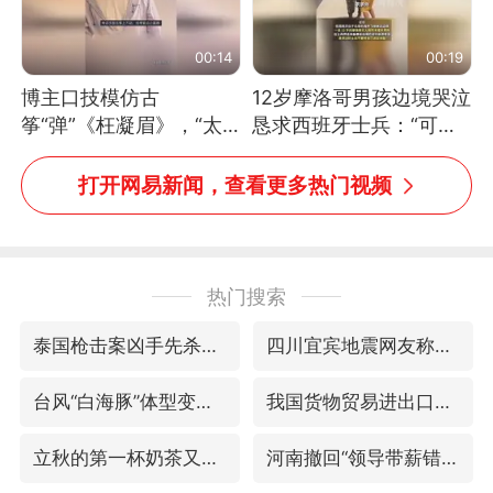
00:14
00:19
博主口技模仿古
12岁摩洛哥男孩边境哭泣
筝“弹”《枉凝眉》，“太
恳求西班牙士兵：“可不
像了～你是吃古筝长大的
可以不要把我遣返回国”
吗？”“或将成为首位考级
打开网易新闻，查看更多热门视频
不带古筝的选手。”（来
源：新华每日电讯）
热门搜索
泰国枪击案凶手先杀祖父母后行凶
四川宜宾地震网友称睡觉被摇醒
台风“白海豚”体型变大！环流面积接近13个浙江那么大
我国货物贸易进出口超30万亿元
立秋的第一杯奶茶又爆单了
河南撤回“领导带薪错峰休假”通知