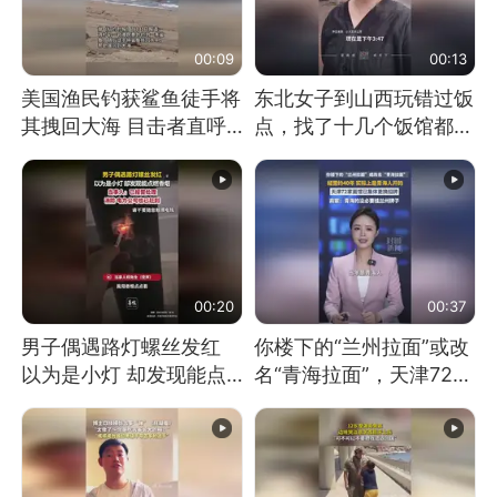
00:09
00:13
美国渔民钓获鲨鱼徒手将
东北女子到山西玩错过饭
其拽回大海 目击者直呼
点，找了十几个饭馆都没
震惊 （视频来源：参考
开门：午休到几点
消息）
00:20
00:37
男子偶遇路灯螺丝发红
你楼下的“兰州拉面”或改
以为是小灯 却发现能点
名“青海拉面”，天津72家
燃香烟 当事人：已报警
面馆已集体更换招牌
处理