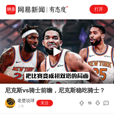
打开
Play
00:00
05:20
En
尼克斯vs骑士前瞻，尼克斯稳吃骑士？
fu
老楚说球
关注
15
上海