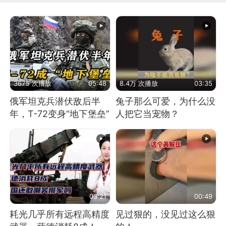
3675 次播放
05:48
8.4万 次播放
03:35
俄军坦克兵潜伏敌后半
兔子那么可爱，为什么没
年，T-72变身“地下堡垒”
人把它当宠物？
03:21
00:49
耗光几乎所有远程高精度
见过狠的，没见过这么狠