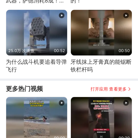
武器，萨德消耗8成！美
的！
国还敢嘲笑俄军吗
25.0万 次播放
00:52
00:50
为什么战斗机要追着导弹
牙线抹上牙膏真的能锯断
飞行
铁栏杆吗
更多热门视频
打开应用 查看更多
00:09
00:20