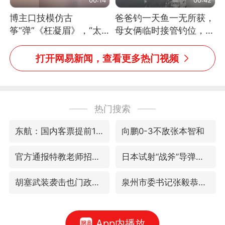
博主口技模仿古
爸爸钓一天鱼一无所获，
筝“弹”《枉凝眉》，“太
母女俩临时接管钓位，用
像了～你是吃古筝长大的
玩具鱼竿钓上大鱼
吗？”“或将成为首位考级
打开网易新闻，查看更多热门视频
不带古筝的选手。”（来
源：新华每日电讯）
热门搜索
东航：国内客票提前14天免费退改
向鹏0-3不敌张本智和
官方通报特教老师招聘违规事件
日本试射“战斧”导弹，国防部回应
胡塞武装袭击也门政府军军营
泉州市委书记张毅恭被查
App内播放