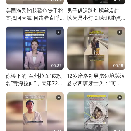
美国渔民钓获鲨鱼徒手将
男子偶遇路灯螺丝发红
其拽回大海 目击者直呼
以为是小灯 却发现能点
震惊 （视频来源：参考
燃香烟 当事人：已报警
消息）
处理
00:37
00:19
你楼下的“兰州拉面”或改
12岁摩洛哥男孩边境哭泣
名“青海拉面”，天津72家
恳求西班牙士兵：“可不
面馆已集体更换招牌
可以不要把我遣返回国”
00:14
00:42