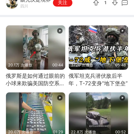
关注
1
四川
20.1万 次播放
00:44
3720 次播放
05:48
俄罗斯是如何通过眼前的
俄军坦克兵潜伏敌后半
小球来欺骗美国防空系统
年，T-72变身“地下堡垒”
的
20.0万 次播放
01:29
22.8万 次播放
00:52