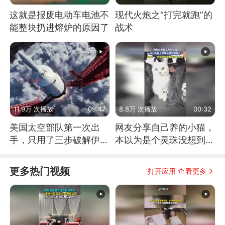
这就是报废电动车电池不
现代火炮之“打完就跑”的
能整块扔进熔炉的原因了
战术
11.9万 次播放
09:47
8.8万 次播放
00:32
美国太空部队第一次出
网友分享自己养的小猫，
手，只用了三步破解伊朗
本以为是个灵珠没想到是
防空
魔丸
更多热门视频
打开应用 查看更多