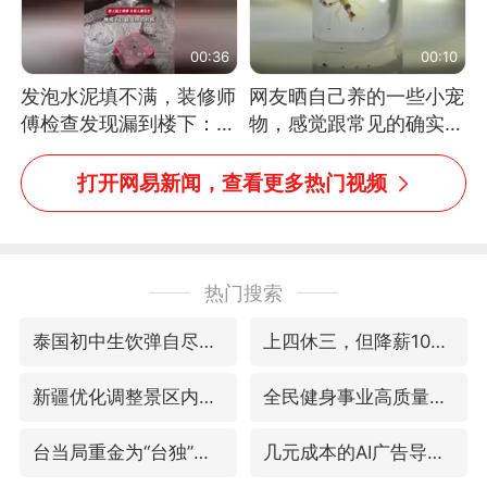
00:36
00:10
发泡水泥填不满，装修师
网友晒自己养的一些小宠
傅检查发现漏到楼下：出
物，感觉跟常见的确实有
风口未延伸到外墙
些不一样
打开网易新闻，查看更多热门视频
热门搜索
泰国初中生饮弹自尽前开了26枪
上四休三，但降薪1000元，你接受吗？
新疆优化调整景区内自驾服务费
全民健身事业高质量发展
台当局重金为“台独”织“皇帝新衣”
几元成本的AI广告导致千万市值蒸发