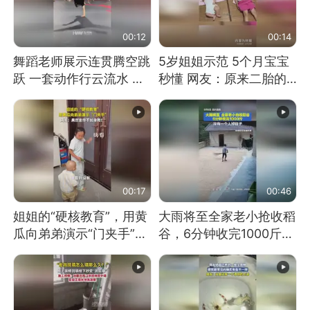
00:12
00:14
舞蹈老师展示连贯腾空跳
5岁姐姐示范 5个月宝宝
跃 一套动作行云流水 节
秒懂 网友：原来二胎的
奏感拉满 网友：怎么做
快乐长这样
到又舞又武的？
00:17
00:46
姐姐的“硬核教育”，用黄
大雨将至全家老小抢收稻
瓜向弟弟演示“门夹手”，
谷，6分钟收完1000斤，
网友：果然言传不如身
没有一个人掉链子
教！