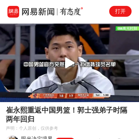
打开
Play
00:00
01:20
En
崔永熙重返中国男篮！郭士强弟子时隔
fu
两年回归
声明：个人原创，仅供参考
眼光决定境界