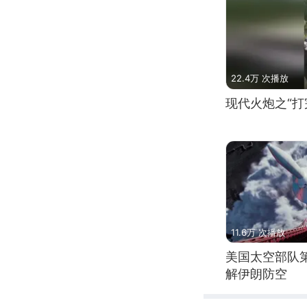
22.4万 次播放
现代火炮之“打
11.6万 次播放
美国太空部队
解伊朗防空