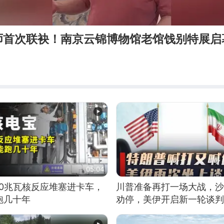
师首次联袂！南京云锦博物馆老馆饯别特展启
05:04
10兆瓦核反应堆塞进卡车，
川普准备再打一场大战，沙
跑几十年
劝停，美伊开启新一轮谈判