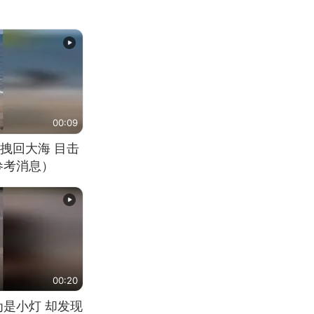
00:09
拽回大海 目击
参考消息）
00:20
为是小灯 却发现