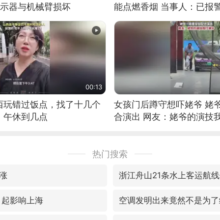
显示器与机械臂损坏
能点燃香烟 当事人：已报
00:13
西玩错过饭点，找了十几个
女孩门后蹲守想吓姥爷 姥
：午休到几点
合演出 网友：姥爷的演技
热门搜索
涨
浙江舟山21条水上客运航
日起影响上海
空调发明出来竟然不是为了