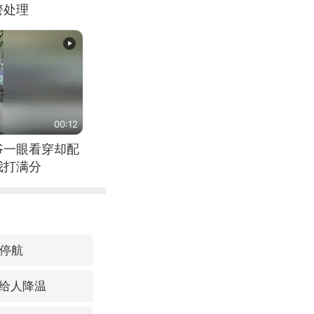
警处理
00:12
爷一眼看穿却配
我打满分
线停航
给人降温