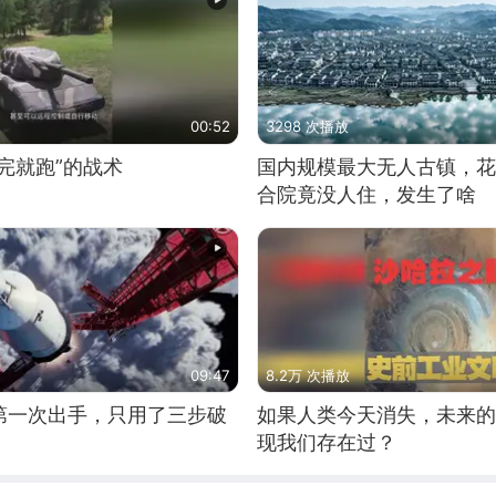
00:52
3298 次播放
完就跑”的战术
国内规模最大无人古镇，花
合院竟没人住，发生了啥
09:47
8.2万 次播放
第一次出手，只用了三步破
如果人类今天消失，未来的
现我们存在过？