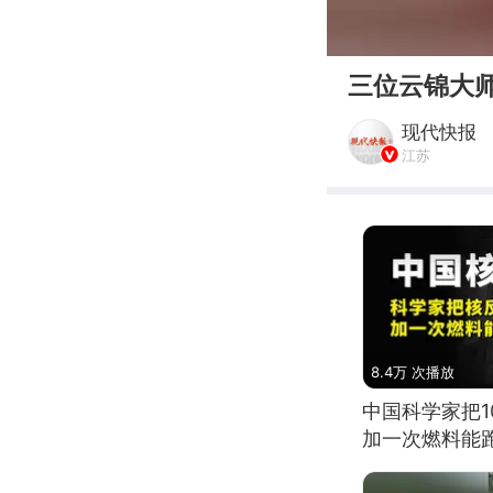
00:00
三位云锦大
现代快报
江苏
8.4万 次播放
中国科学家把
加一次燃料能