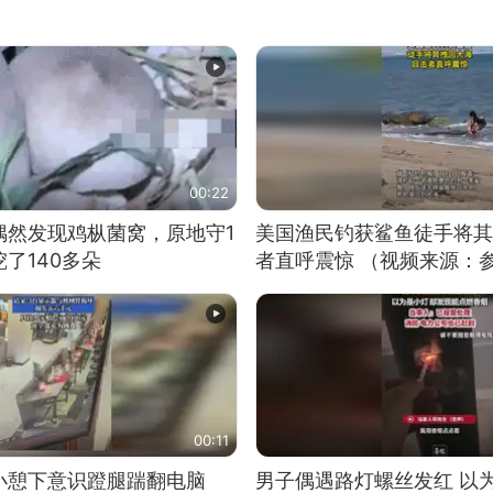
00:22
偶然发现鸡枞菌窝，原地守1
美国渔民钓获鲨鱼徒手将其
了140多朵
者直呼震惊 （视频来源：
00:11
小憩下意识蹬腿踹翻电脑
男子偶遇路灯螺丝发红 以