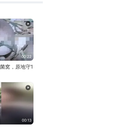
00:22
菌窝，原地守1
00:13