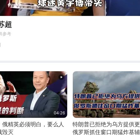
苏超
供参考
初
04:26
：俄精英必须明白，要么人
特朗普已拒绝为乌方提供更
俄毁灭
俄罗斯抓住窗口期猛炸基辅