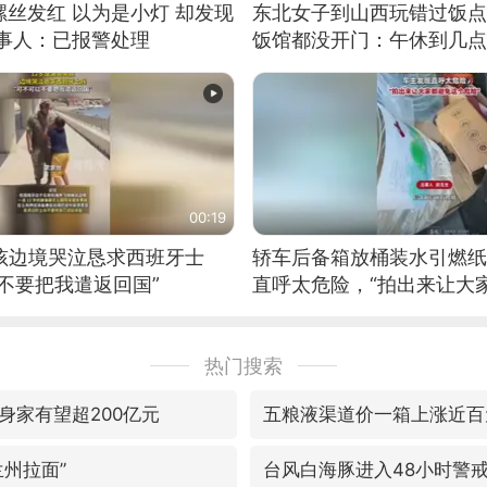
丝发红 以为是小灯 却发现
东北女子到山西玩错过饭点
当事人：已报警处理
饭馆都没开门：午休到几点
00:19
男孩边境哭泣恳求西班牙士
轿车后备箱放桶装水引燃纸
不要把我遣返回国”
直呼太危险，“拍出来让大
险”
热门搜索
身家有望超200亿元
五粮液渠道价一箱上涨近百
兰州拉面”
台风白海豚进入48小时警