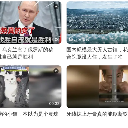
03:06
1.8万 次播放
，乌克兰念了俄罗斯的稿
国内规模最大无人古镇，花
胜自己就是胜利
合院竟没人住，发生了啥
00:32
养的小猫，本以为是个灵珠
牙线抹上牙膏真的能锯断铁