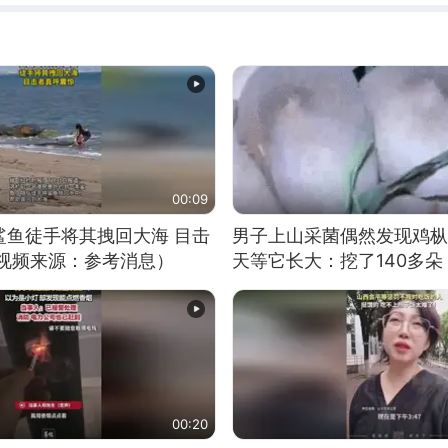
00:09
鲨鱼徒手将其拽回大海 目击
男子上山采菌偶然发现鸡枞
（视频来源：参考消息）
天等它长大：挖了140多朵
00:20