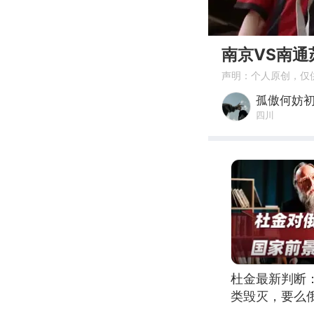
00:00
南京VS南通
声明：个人原创，仅
孤傲何妨
四川
杜金最新判断
类毁灭，要么