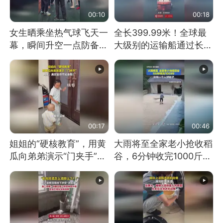
00:10
00:18
女生晒乘坐热气球飞天一
全长399.99米！全球最
幕，瞬间升空一点防备都
大级别的运输船通过长江
没有
大桥这一幕，太震撼了！
00:17
00:46
姐姐的“硬核教育”，用黄
大雨将至全家老小抢收稻
瓜向弟弟演示“门夹手”，
谷，6分钟收完1000斤，
网友：果然言传不如身
没有一个人掉链子
教！