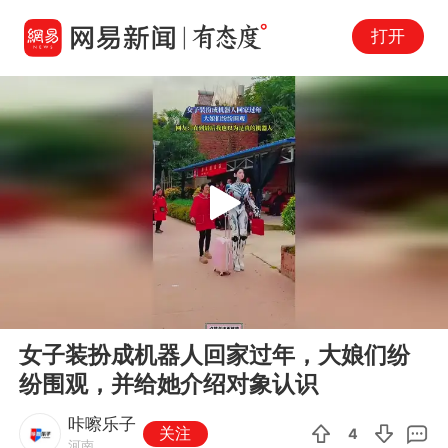
打开
Play
00:00
00:17
En
女子装扮成机器人回家过年，大娘们纷
fu
纷围观，并给她介绍对象认识
咔嚓乐子
关注
4
河南