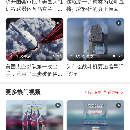
绕开国会审批！美国大批
这就是一片树林为啥却直
远程武器运向乌克兰，集
接把它粉碎的真正原因
中打击俄纵深目标
12.1万 次播放
09:47
25.3万 次播放
00:52
美国太空部队第一次出
为什么战斗机要追着导弹
手，只用了三步破解伊朗
飞行
防空
更多热门视频
打开应用 查看更多