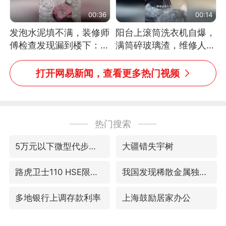
00:36
00:14
发泡水泥填不满，装修师
阳台上滚筒洗衣机自爆，
傅检查发现漏到楼下：出
满筒碎玻璃渣，维修人员
风口未延伸到外墙
称是人为原因，从未见过
洗衣机自爆
打开网易新闻，查看更多热门视频
热门搜索
5万元以下微型代步车集体遇冷
大疆错失宇树
路虎卫士110 HSE限时降价
我国发现稀散金属独立新矿物——乌斯河锗矿
多地银行上调存款利率
上海鼓励居家办公