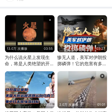
13.0万 次播放
03:55
03:27
为什么说火星上发现生
惨无人道，美军对伊朗投
命，将是人类绝望的开
掷磷弹！它的危害有多
始？
大？
03:35
2.0万 次播放
01:01