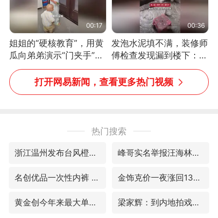
00:17
00:36
姐姐的“硬核教育”，用黄
发泡水泥填不满，装修师
瓜向弟弟演示“门夹手”，
傅检查发现漏到楼下：出
网友：果然言传不如身
风口未延伸到外墙
教！
打开网易新闻，查看更多热门视频
热门搜索
浙江温州发布台风橙色预警信号
峰哥实名举报汪海林偷税漏税
名创优品一次性内裤 颜面尽失
金饰克价一夜涨回1300元
黄金创今年来最大单周涨幅
梁家辉：到内地拍戏不是北上是回归