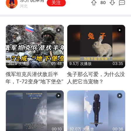
关注
80
河北
3675 次播放
05:48
9.5万 次播放
03:35
俄军坦克兵潜伏敌后半
兔子那么可爱，为什么没
年，T-72变身“地下堡垒”
人把它当宠物？
00:10
32.0万 次播放
00:36