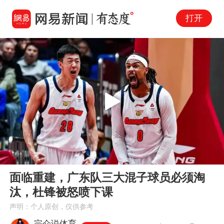
打开
Play
00:00
01:14
En
面临重建，广东队三大混子球员必须淘
fu
汰，杜锋被怒喷下课
声明：个人原创，仅供参考
宗介说体育