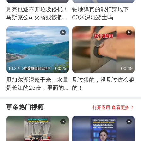
月亮也逃不开垃圾侵扰！
钻地弹真的能打穿地下
马斯克公司火箭残骸把月
60米深混凝土吗
球撞个坑
10.3万 次播放
03:25
00:49
贝加尔湖深超千米，水量
见过狠的，没见过这么狠
是长江的25倍，里面的
的！
鱼究竟有多大？
更多热门视频
打开应用 查看更多