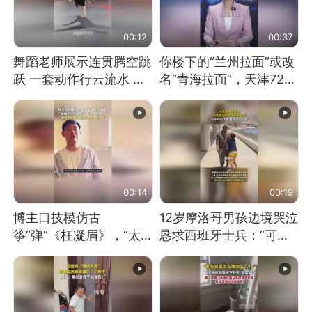
00:12
00:37
舞蹈老师展示连贯腾空跳
你楼下的“兰州拉面”或改
跃 一套动作行云流水 节
名“青海拉面”，天津72家
奏感拉满 网友：怎么做
面馆已集体更换招牌
到又舞又武的？
00:14
00:19
博主口技模仿古
12岁摩洛哥男孩边境哭泣
筝“弹”《枉凝眉》，“太
恳求西班牙士兵：“可不
像了～你是吃古筝长大的
可以不要把我遣返回国”
吗？”“或将成为首位考级
不带古筝的选手。”（来
源：新华每日电讯）