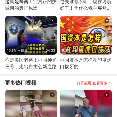
这就是鹰酱工业真正的护
过去谁都不听，现在请听
城河的真正原因
好了！为什么俄军突然强
硬起来了？
10.1万 次播放
04:33
9.3万 次播放
06:42
不走美国老路！中国神光
中国资本是怎样在印度虎
三号，走出自主创新之路
口拔牙的
更多热门视频
打开应用 查看更多