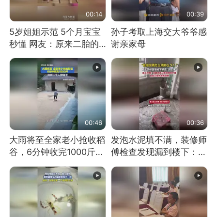
00:14
00:39
5岁姐姐示范 5个月宝宝
孙子考取上海交大爷爷感
秒懂 网友：原来二胎的
谢亲家母
快乐长这样
00:46
00:36
大雨将至全家老小抢收稻
发泡水泥填不满，装修师
谷，6分钟收完1000斤，
傅检查发现漏到楼下：出
没有一个人掉链子
风口未延伸到外墙