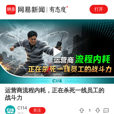
打开
Play
00:00
03:11
En
运营商流程内耗，正在杀死一线员工的
fu
战斗力
C114
关注
1
湖北