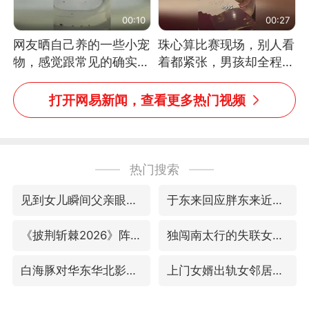
00:10
00:27
网友晒自己养的一些小宠
珠心算比赛现场，别人看
物，感觉跟常见的确实有
着都紧张，男孩却全程气
些不一样
定神闲、从容作答，最终
拿下冠军。网友：这淡定
打开网易新闻，查看更多热门视频
的样子，一看就是有实
力！（人民日报）
热门搜索
见到女儿瞬间父亲眼里有了光
于东来回应胖东来近25年老店年底关闭
《披荆斩棘2026》阵容官宣
独闯南太行的失联女生最后轨迹已确认
白海豚对华东华北影响会大于巴威
上门女婿出轨女邻居多年被判重婚罪