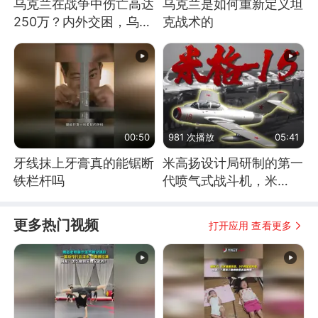
乌克兰在战争中伤亡高达
乌克兰是如何重新定义坦
250万？内外交困，乌克
克战术的
兰这下真没人了！
00:50
981 次播放
05:41
牙线抹上牙膏真的能锯断
米高扬设计局研制的第一
铁栏杆吗
代喷气式战斗机，米
格-15
更多热门视频
打开应用 查看更多