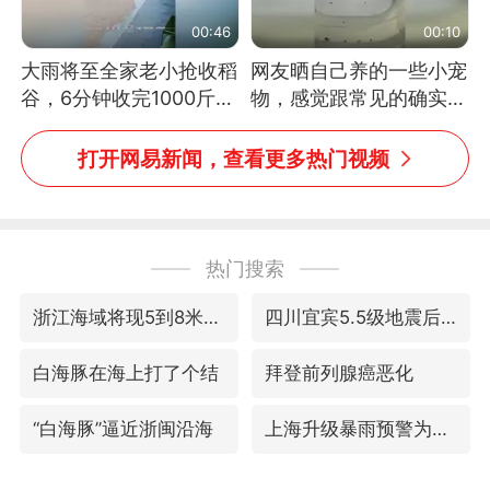
00:46
00:10
大雨将至全家老小抢收稻
网友晒自己养的一些小宠
谷，6分钟收完1000斤，
物，感觉跟常见的确实有
没有一个人掉链子
些不一样
打开网易新闻，查看更多热门视频
热门搜索
浙江海域将现5到8米巨浪到狂浪
四川宜宾5.5级地震后余震为何不断
白海豚在海上打了个结
拜登前列腺癌恶化
“白海豚”逼近浙闽沿海
上海升级暴雨预警为橙色