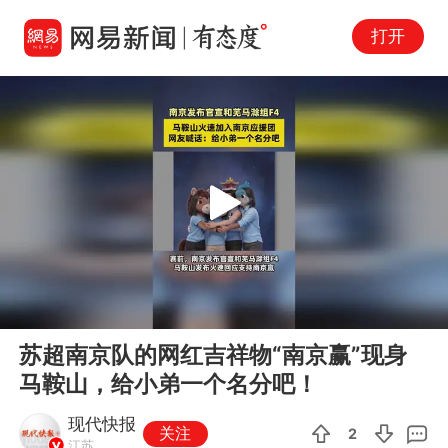
打开
Play
00:00
00:40
En
苏超南京队的网红吉祥物“南京赢”现身
fu
马鞍山，给小弟一个名分吧！
现代快报
关注
2
江苏