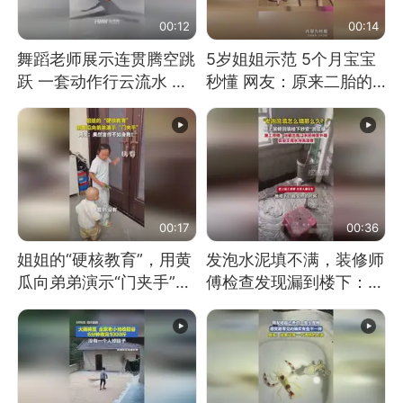
00:12
00:14
舞蹈老师展示连贯腾空跳
5岁姐姐示范 5个月宝宝
跃 一套动作行云流水 节
秒懂 网友：原来二胎的
奏感拉满 网友：怎么做
快乐长这样
到又舞又武的？
00:17
00:36
姐姐的“硬核教育”，用黄
发泡水泥填不满，装修师
瓜向弟弟演示“门夹手”，
傅检查发现漏到楼下：出
网友：果然言传不如身
风口未延伸到外墙
教！