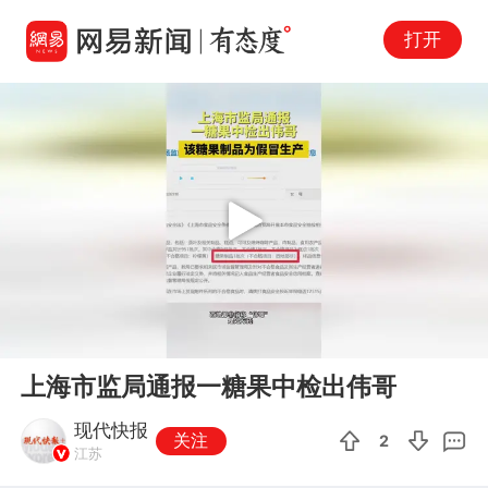
打开
Play
00:00
00:17
En
上海市监局通报一糖果中检出伟哥
fu
现代快报
关注
2
江苏