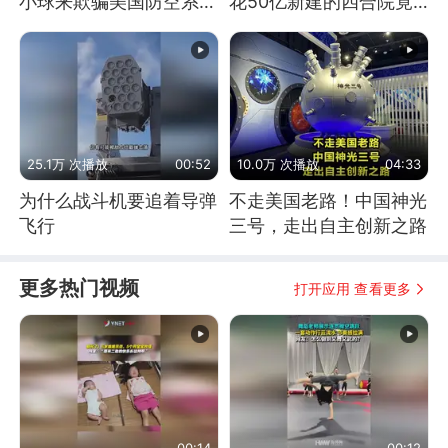
小球来欺骗美国防空系统
花50亿新建的四合院竟
的
没人住，发生了啥
25.1万 次播放
00:52
10.0万 次播放
04:33
为什么战斗机要追着导弹
不走美国老路！中国神光
飞行
三号，走出自主创新之路
更多热门视频
打开应用 查看更多
00:14
00:12