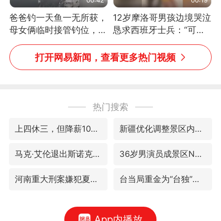
爸爸钓一天鱼一无所获，
12岁摩洛哥男孩边境哭泣
母女俩临时接管钓位，用
恳求西班牙士兵：“可不
玩具鱼竿钓上大鱼
可以不要把我遣返回国”
打开网易新闻，查看更多热门视频
热门搜索
上四休三，但降薪1000元，你接受吗？
新疆优化调整景区内自驾服务费
马克·艾伦退出斯诺克中国公开赛
36岁男演员成景区NPC后人气爆棚
河南重大刑案嫌犯夏某钢落网
台当局重金为“台独”织“皇帝新衣”
App内播放