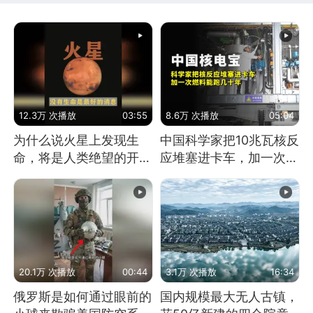
12.3万 次播放
03:55
8.6万 次播放
05:04
为什么说火星上发现生
中国科学家把10兆瓦核反
命，将是人类绝望的开
应堆塞进卡车，加一次燃
始？
料能跑几十年
20.1万 次播放
00:44
3.1万 次播放
16:34
俄罗斯是如何通过眼前的
国内规模最大无人古镇，