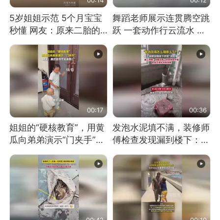
5岁姐姐示范 5个月宝宝
舞蹈老师展示连贯腾空跳
秒懂 网友：原来二胎的
跃 一套动作行云流水 节
快乐长这样
奏感拉满 网友：怎么做
到又舞又武的？
00:17
00:36
姐姐的“硬核教育”，用黄
发泡水泥填不满，装修师
瓜向弟弟演示“门夹手”，
傅检查发现漏到楼下：出
网友：果然言传不如身
风口未延伸到外墙
教！
00:42
00:19