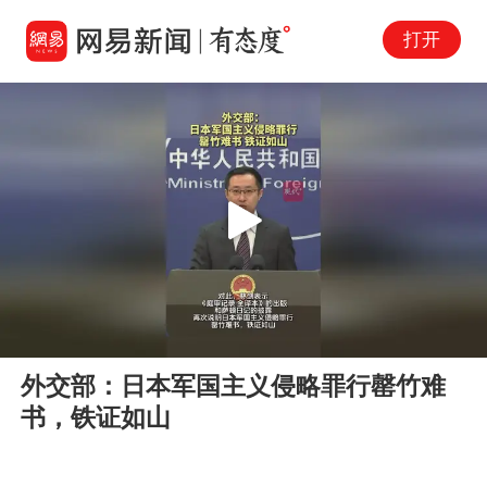
打开
Play
00:00
00:12
En
外交部：日本军国主义侵略罪行罄竹难
fu
书，铁证如山