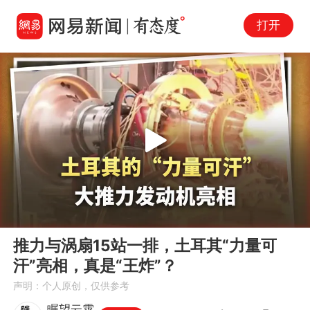
打开
Play
00:00
03:14
En
推力与涡扇15站一排，土耳其“力量可
fu
汗”亮相，真是“王炸”？
声明：个人原创，仅供参考
瞩望云霄