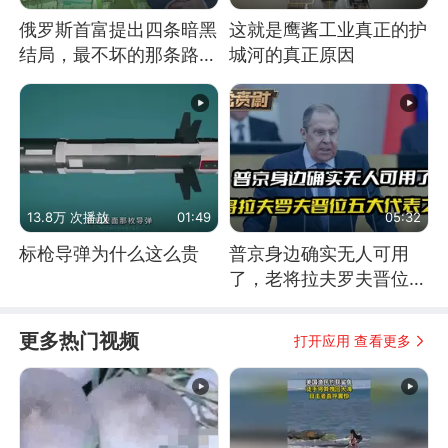
俄罗斯首富提出四条暗黑
这就是鹰酱工业真正的护
结局，最不坏的那条路是
城河的真正原因
通向东方
13.8万 次播放
01:49
05:32
标枪导弹为什么这么贵
普京身边确实无人可用
了，老将拉夫罗夫晋位五
大代表之首
更多热门视频
打开应用 查看更多