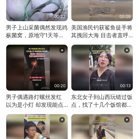
00:22
00:09
男子上山采菌偶然发现鸡
美国渔民钓获鲨鱼徒手将
枞菌窝，原地守1天等它
其拽回大海 目击者直呼
长大：挖了140多朵
震惊 （视频来源：参考
消息）
00:20
00:13
男子偶遇路灯螺丝发红
东北女子到山西玩错过饭
以为是小灯 却发现能点
点，找了十几个饭馆都没
燃香烟 当事人：已报警
开门：午休到几点
处理