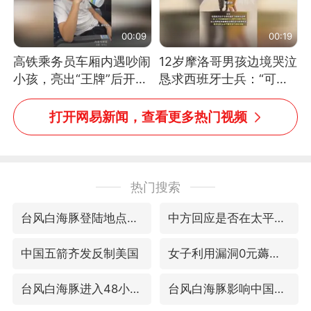
00:09
00:19
高铁乘务员车厢内遇吵闹
12岁摩洛哥男孩边境哭泣
小孩，亮出“王牌”后开启
恳求西班牙士兵：“可不
一键静音
可以不要把我遣返回国”
打开网易新闻，查看更多热门视频
热门搜索
台风白海豚登陆地点更新
中方回应是否在太平洋海底开采稀土
中国五箭齐发反制美国
女子利用漏洞0元薅走3000多件家电
台风白海豚进入48小时警戒线
台风白海豚影响中国已成定局