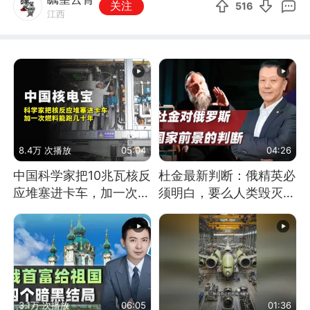
关注
516
江西
8.4万 次播放
05:04
04:26
中国科学家把10兆瓦核反
杜金最新判断：俄精英必
应堆塞进卡车，加一次燃
须明白，要么人类毁灭，
料能跑几十年
要么俄毁灭
3.1万 次播放
06:05
01:36