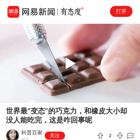
打开
Play
00:00
01:01
En
世界最“变态”的巧克力，和橡皮大小却
fu
没人能吃完，这是咋回事呢
科普百家
关注
2
河北