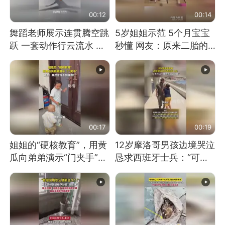
00:12
00:14
舞蹈老师展示连贯腾空跳
5岁姐姐示范 5个月宝宝
跃 一套动作行云流水 节
秒懂 网友：原来二胎的
奏感拉满 网友：怎么做
快乐长这样
到又舞又武的？
00:17
00:19
姐姐的“硬核教育”，用黄
12岁摩洛哥男孩边境哭泣
瓜向弟弟演示“门夹手”，
恳求西班牙士兵：“可不
网友：果然言传不如身
可以不要把我遣返回国”
教！