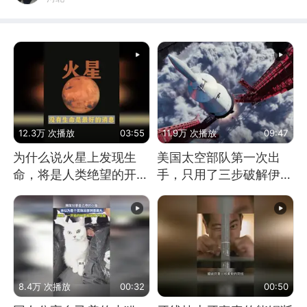
12.3万 次播放
03:55
11.9万 次播放
09:47
为什么说火星上发现生
美国太空部队第一次出
命，将是人类绝望的开
手，只用了三步破解伊朗
始？
防空
8.4万 次播放
00:32
00:50