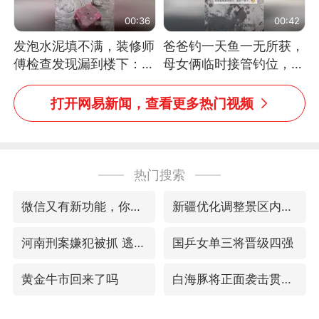
00:36
00:42
发泡水泥填不满，装修师
爸爸钓一天鱼一无所获，
傅检查发现漏到楼下：出
母女俩临时接管钓位，用
风口未延伸到外墙
玩具鱼竿钓上大鱼
打开网易新闻，查看更多热门视频
热门搜索
微信又有新功能，你可以“撤回”你的撤回了！
新疆优化调整景区内自驾服务费
河南刑案嫌犯被抓 逃窜时伤害多人
国乒女单三将晋级四强
黄金牛市回来了吗
白海豚将正面袭击贯穿浙江