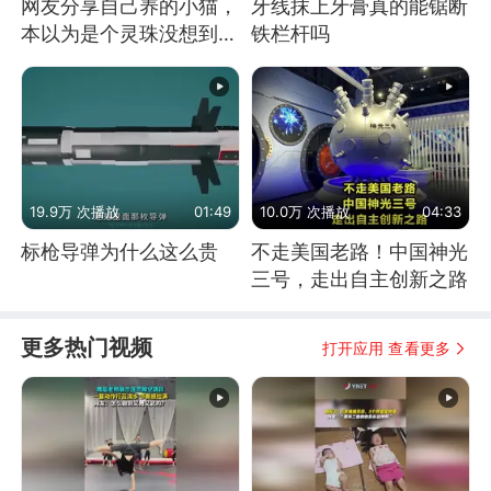
网友分享自己养的小猫，
牙线抹上牙膏真的能锯断
本以为是个灵珠没想到是
铁栏杆吗
魔丸
19.9万 次播放
01:49
10.0万 次播放
04:33
标枪导弹为什么这么贵
不走美国老路！中国神光
三号，走出自主创新之路
更多热门视频
打开应用 查看更多