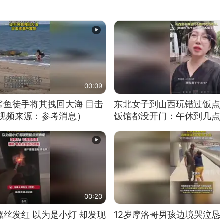
00:09
鲨鱼徒手将其拽回大海 目击
东北女子到山西玩错过饭点
（视频来源：参考消息）
饭馆都没开门：午休到几点
00:20
丝发红 以为是小灯 却发现
12岁摩洛哥男孩边境哭泣