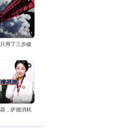
09:47
只用了三步破
03:21
器，萨德消耗