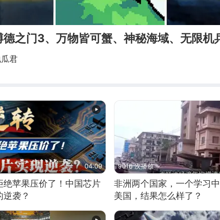
低博德之门3、万物皆可蟹、神秘海域、无限机
地瓜君
04:09
9016 次播放
拒绝苹果压价了！中国芯片
非洲两个国家，一个学习中
的逆袭？
美国，结果怎么样了？