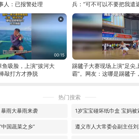
当事人：已报警处理
兵：“可不可以不要把我遣返
00:15
章鱼吸脸，上演“拔河大
踢毽子大赛现场上演“足尖
铁棒敲打方才挣脱
霸”。网友：这哪是踢毽子
现场！#睡个好觉
热门搜索
 暴雨大暴雨来袭
1岁宝宝碰坏纸巾盒 宝妈被
“中国蔬菜之乡”
遵义市人大常委会副主任刘