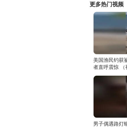
更多热门视频
美国渔民钓获
者直呼震惊 
男子偶遇路灯螺