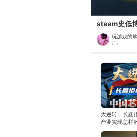
00:00
steam史
玩游戏的
辽宁
大逆转，长鑫
产业实现怎样