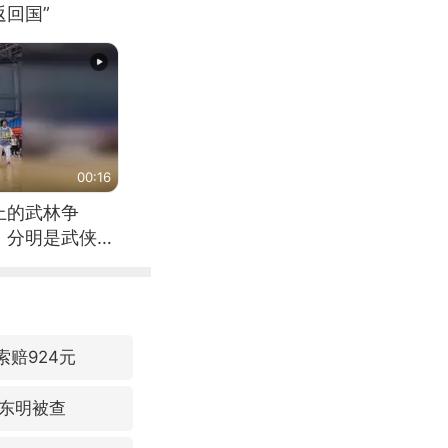
回国”
00:16
上的武林争
，分明是武侠片
索赔924元
东明被查