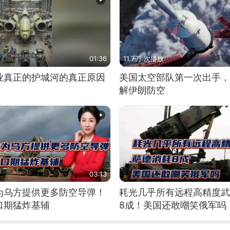
01:36
11.7万 次播放
业真正的护城河的真正原因
美国太空部队第一次出手，
解伊朗防空
03:13
为乌方提供更多防空导弹！
耗光几乎所有远程高精度武
口期猛炸基辅
8成！美国还敢嘲笑俄军吗