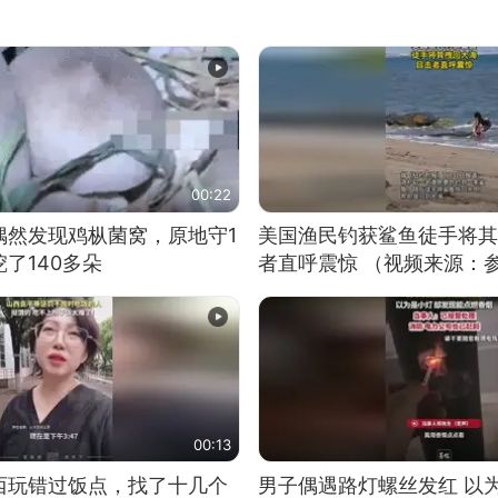
00:22
偶然发现鸡枞菌窝，原地守1
美国渔民钓获鲨鱼徒手将其
了140多朵
者直呼震惊 （视频来源：
00:13
西玩错过饭点，找了十几个
男子偶遇路灯螺丝发红 以