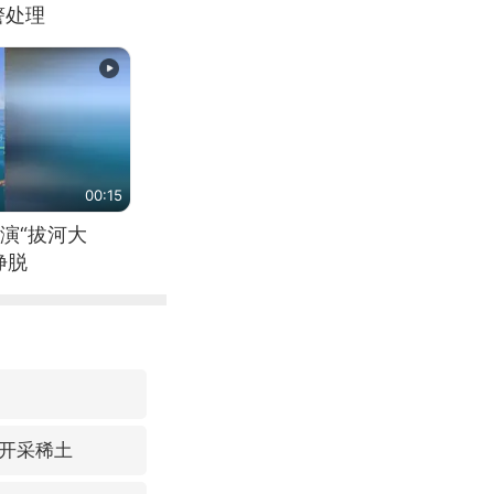
警处理
00:15
演“拔河大
挣脱
开采稀土