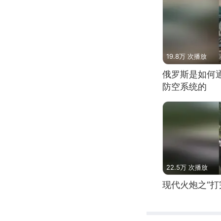
19.8万 次播放
俄罗斯是如何
防空系统的
22.5万 次播放
现代火炮之“打