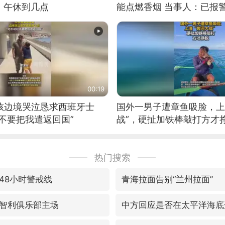
：午休到几点
能点燃香烟 当事人：已报
00:19
男孩边境哭泣恳求西班牙士
国外一男子遭章鱼吸脸，上
不要把我遣返回国”
战”，硬扯加铁棒敲打方才
热门搜索
48小时警戒线
青海拉面告别“兰州拉面”
智利俱乐部主场
中方回应是否在太平洋海底