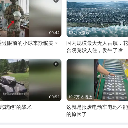
00:44
1.7万 次播放
通过眼前的小球来欺骗美国
国内规模最大无人古镇，花
合院竟没人住，发生了啥
00:52
19.7万 次播放
完就跑”的战术
这就是报废电动车电池不能
的原因了