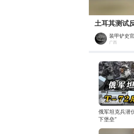
00:00
土耳其测试
装甲铲史
广西
3636 次播放
俄军坦克兵潜伏
下堡垒”