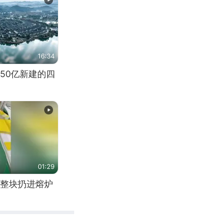
16:34
50亿新建的四
01:29
整块扔进熔炉