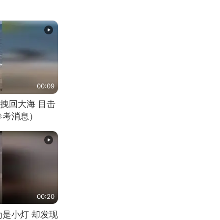
00:09
拽回大海 目击
参考消息）
00:20
为是小灯 却发现