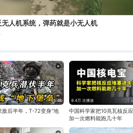
反无人机系统，弹药就是小无人机
官
05:48
8.4万 次播放
敌后半年，T-72变身“地
中国科学家把10兆瓦核反
加一次燃料能跑几十年