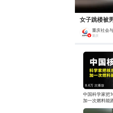
00:00
女子跳楼被
重庆社会
重庆
8.6万 次播放
中国科学家把
加一次燃料能