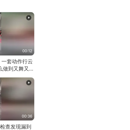
00:12
 一套动作行云
怎么做到又舞又武
00:36
检查发现漏到