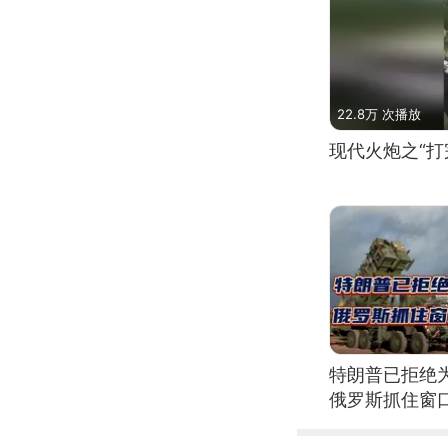
22.8万 次播放
现代火炮之“打
特朗普已拒绝
俄罗斯抓住窗