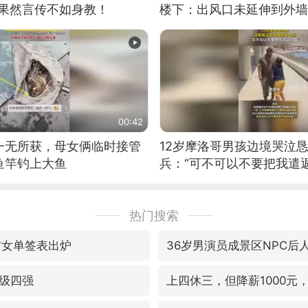
：果然言传不如身教！
楼下：出风口未延伸到外墙
00:42
一无所获，母女俩临时接管
12岁摩洛哥男孩边境哭泣
鱼竿钓上大鱼
兵：“可不可以不要把我遣返
热门搜索
贯女单签表出炉
36岁男演员成景区NPC后
级四强
上四休三，但降薪1000元