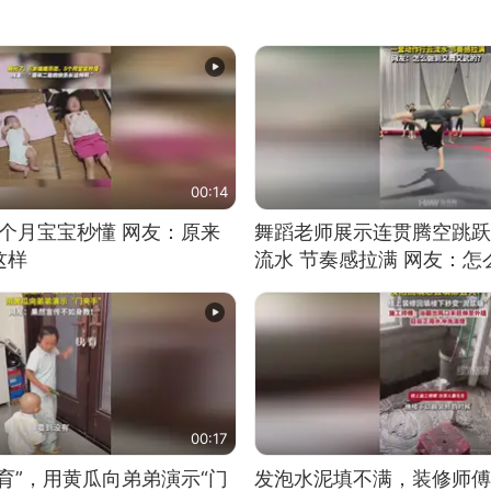
00:14
5个月宝宝秒懂 网友：原来
舞蹈老师展示连贯腾空跳跃
这样
流水 节奏感拉满 网友：
的？
00:17
育”，用黄瓜向弟弟演示“门
发泡水泥填不满，装修师傅