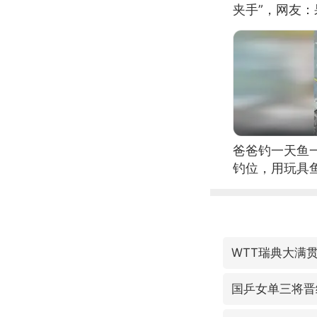
夹手”，网友
爸爸钓一天鱼
钓位，用玩具
WTT瑞典大满
国乒女单三将晋