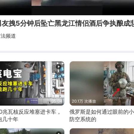
男友拽5分钟后坠亡黑龙江情侣酒后争执酿成
与法频道
05:04
20.1万 次播放
10兆瓦核反应堆塞进卡车，
俄罗斯是如何通过眼前的小
跑几十年
防空系统的