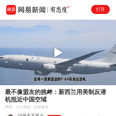
打开
Play
00:00
01:08
En
最不像盟友的挑衅：新西兰用美制反潜
fu
机抵近中国空域
声明：个人原创，仅供参考
记录天下风云