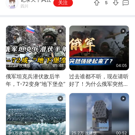
关注
5
四川
3733 次播放
05:48
04:05
俄军坦克兵潜伏敌后半
过去谁都不听，现在请听
年，T-72变身“地下堡垒”
好了！为什么俄军突然强
硬起来了？
3.3万 次播放
16:34
25.2万 次播放
00:52