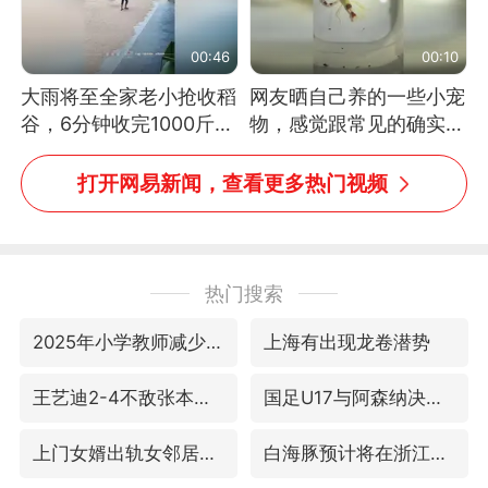
00:46
00:10
大雨将至全家老小抢收稻
网友晒自己养的一些小宠
谷，6分钟收完1000斤，
物，感觉跟常见的确实有
没有一个人掉链子
些不一样
打开网易新闻，查看更多热门视频
热门搜索
2025年小学教师减少13.19万
上海有出现龙卷潜势
王艺迪2-4不敌张本美和止步4强
国足U17与阿森纳决赛取消 并列冠军
上门女婿出轨女邻居多年被判重婚罪
白海豚预计将在浙江苍南到三门一带登陆