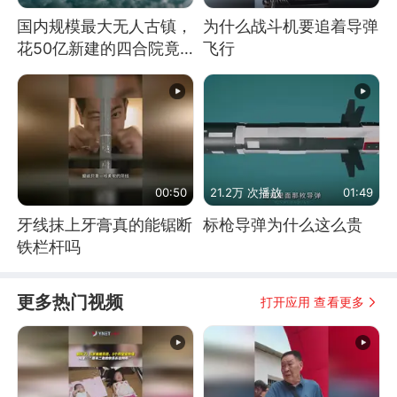
国内规模最大无人古镇，
为什么战斗机要追着导弹
花50亿新建的四合院竟
飞行
没人住，发生了啥
00:50
21.2万 次播放
01:49
牙线抹上牙膏真的能锯断
标枪导弹为什么这么贵
铁栏杆吗
更多热门视频
打开应用 查看更多