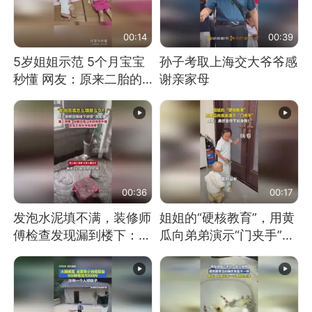
00:14
00:39
5岁姐姐示范 5个月宝宝
孙子考取上海交大爷爷感
秒懂 网友：原来二胎的
谢亲家母
快乐长这样
00:36
00:17
发泡水泥填不满，装修师
姐姐的“硬核教育”，用黄
傅检查发现漏到楼下：出
瓜向弟弟演示“门夹手”，
风口未延伸到外墙
网友：果然言传不如身
教！